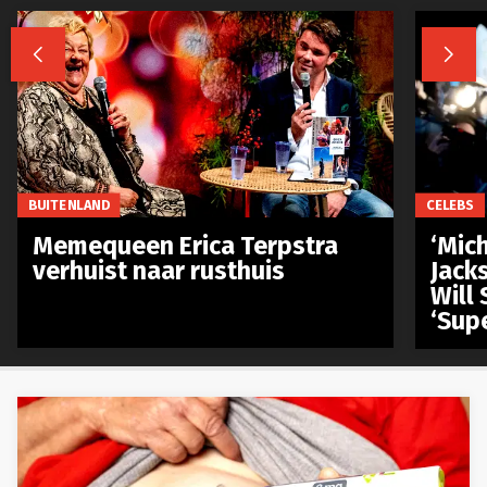


BUITENLAND
CELEBS
Memequeen Erica Terpstra
‘Mich
verhuist naar rusthuis
Jack
Will 
‘Sup