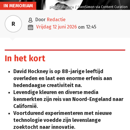
IN MEMORIAM
picture alliance / SvenSimon via Content Curation

door
Redactie
R

vrijdag 12 juni 2026
12:45
om
In het kort
David Hockney is op 88-jarige leeftijd
overleden en laat een enorme erfenis aan
hedendaagse creativiteit na.
Levendige kleuren en diverse media
kenmerkten zijn reis van Noord-Engeland naar
Californië.
Voortdurend experimenteren met nieuwe
technologie voedde zijn levenslange
zoektocht naar innovatie.