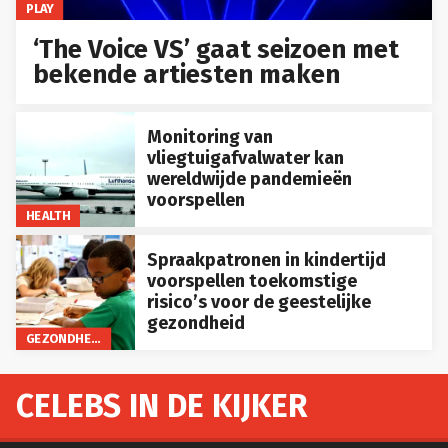
PLAY
‘The Voice VS’ gaat seizoen met
bekende artiesten maken
Monitoring van
vliegtuigafvalwater kan
wereldwijde pandemieën
voorspellen
HEALTH
Spraakpatronen in kindertijd
voorspellen toekomstige
risico’s voor de geestelijke
gezondheid
GEZONDHEID
CELEBS IN DE KIJKER