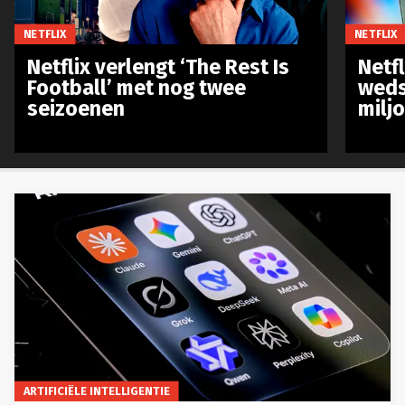
NETFLIX
NETFLIX
Netflix verlengt ‘The Rest Is
Netf
Football’ met nog twee
weds
seizoenen
milj
ARTIFICIËLE INTELLIGENTIE