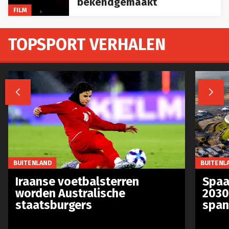
bekendgemaakt
FILM
TOPSPORT VERHALEN


BUITENLAND
BUITENL
Iraanse voetbalsterren
Spaa
worden Australische
2030
staatsburgers
span