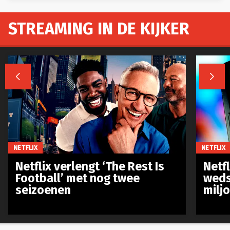
STREAMING IN DE KIJKER


NETFLIX
NETFLIX
Netflix verlengt ‘The Rest Is
Netf
Football’ met nog twee
weds
seizoenen
milj