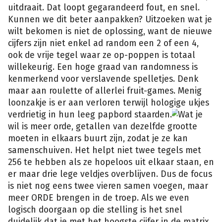
uitdraait. Dat loopt gegarandeerd fout, en snel.
Kunnen we dit beter aanpakken? Uitzoeken wat je
wilt bekomen is niet de oplossing, want de nieuwe
cijfers zijn niet enkel ad random een 2 of een 4,
ook de vrije tegel waar ze op-poppen is totaal
willekeurig. Een hoge graad van randomness is
kenmerkend voor verslavende spelletjes. Denk
maar aan roulette of allerlei fruit-games. Menig
loonzakje is er aan verloren terwijl hologige ukjes
verdrietig in hun leeg papbord staarden.
Wat je
wil is meer orde, getallen van dezelfde grootte
moeten in elkaars buurt zijn, zodat je ze kan
samenschuiven. Het helpt niet twee tegels met
256 te hebben als ze hopeloos uit elkaar staan, en
er maar drie lege veldjes overblijven. Dus de focus
is niet nog eens twee vieren samen voegen, maar
meer ORDE brengen in de troep. Als we even
logisch doorgaan op die stelling is het snel
duidelijk dat je met het hoogste cijfer in de matrix,