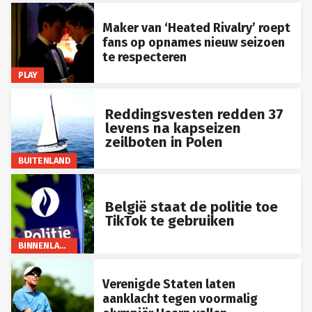
Maker van ‘Heated Rivalry’ roept
fans op opnames nieuw seizoen
te respecteren
PLAY
Reddingsvesten redden 37
levens na kapseizen
zeilboten in Polen
BUITENLAND
België staat de politie toe
TikTok te gebruiken
BINNENLAND
Verenigde Staten laten
aanklacht tegen voormalig
olympiër Hearn vallen