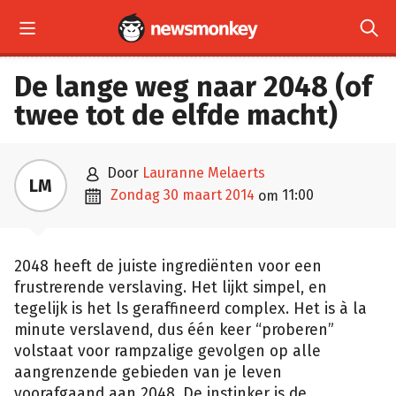


De lange weg naar 2048 (of
twee tot de elfde macht)

door
Lauranne Melaerts
LM

zondag 30 maart 2014
11:00
om
2048 heeft de juiste ingrediënten voor een
frustrerende verslaving. Het lijkt simpel, en
tegelijk is het ls geraffineerd complex. Het is à la
minute verslavend, dus één keer “proberen”
volstaat voor rampzalige gevolgen op alle
aangrenzende gebieden van je leven
voorafgaand aan 2048. De instinker is de