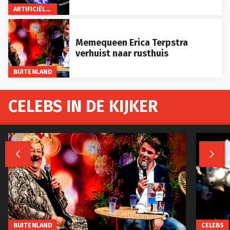
ARTIFICIËLE INTELLIGENTIE
Memequeen Erica Terpstra
verhuist naar rusthuis
BUITENLAND
CELEBS IN DE KIJKER


BUITENLAND
CELEBS