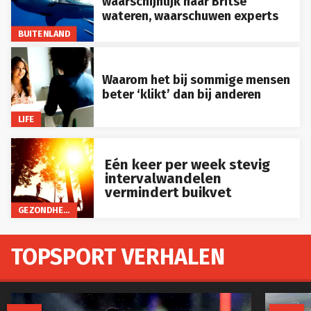
wateren, waarschuwen experts
BUITENLAND
Waarom het bij sommige mensen
beter ‘klikt’ dan bij anderen
LIFE
Eén keer per week stevig
intervalwandelen
vermindert buikvet
GEZONDHEID
TOPSPORT VERHALEN

