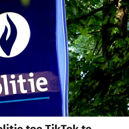
litie toe TikTok te