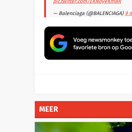
pic.twitter.com/EKNoyeKmBR
— Balenciaga (@BALENCIAGA)
9 
MEER