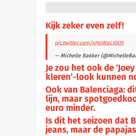
Kijk zeker even zelf!
pic.twitter.com/xHqWqLt0O5
— Michelle Bakker (@MichelleBa
Je zou het ook de ‘Joey
kleren’-look kunnen 
Ook van Balenciaga: dit
lijn, maar spotgoedkoo
euro minder.
Is dit het seizoen dat 
jeans, maar de papaja