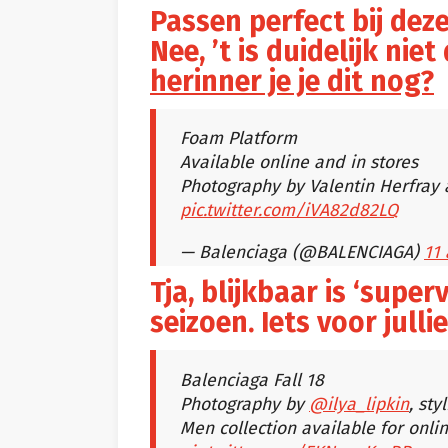
Passen perfect bij deze
Nee, ’t is duidelijk nie
herinner je je dit nog?
Foam Platform
Available online and in stores
Photography by Valentin Herfray 
pic.twitter.com/iVA82d82LQ
— Balenciaga (@BALENCIAGA)
11 
Tja, blijkbaar is ‘super
seizoen. Iets voor julli
Balenciaga Fall 18
Photography by
@ilya_lipkin
, sty
Men collection available for onli