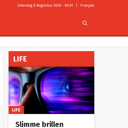
Zaterdag 8 Augustus 2026 - 06:01
|
Français

LIFE
LIFE
Slimme brillen