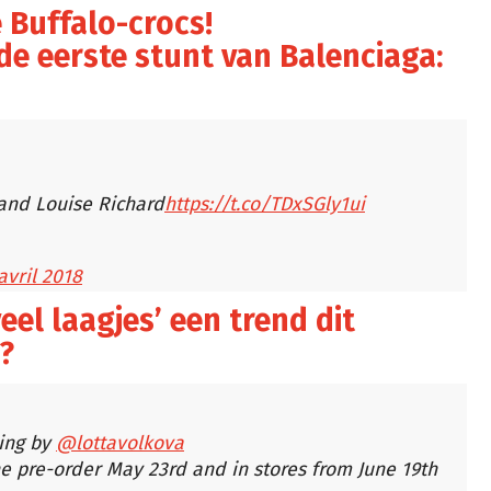
 Buffalo-crocs!
t de eerste stunt van Balenciaga:
and Louise Richard
https://t.co/TDxSGly1ui
avril 2018
veel laagjes’ een trend dit
e?
ling by
@lottavolkova
ne pre-order May 23rd and in stores from June 19th