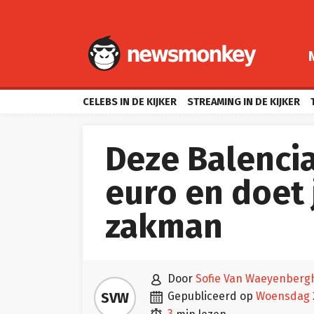
CELEBS IN DE KIJKER
STREAMING IN DE KIJKER
Deze Balencia
euro en doet 
zakman

door
Sofie Van Waeyenberg

SVW
gepubliceerd op
woensdag 
3