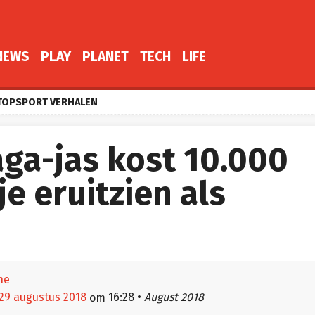
NEWS
PLAY
PLANET
TECH
LIFE
TOPSPORT VERHALEN
ga-jas kost 10.000
je eruitzien als
he
29 augustus 2018
16:28
•
August 2018
om