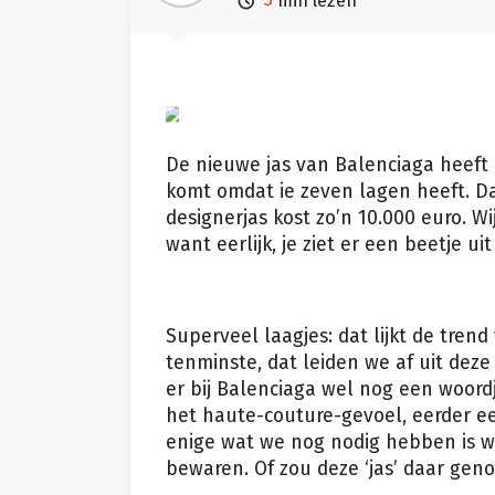

min lezen
Balenciaga
De nieuwe jas van Balenciaga heeft 
komt omdat ie zeven lagen heeft. Da
designerjas kost zo’n 10.000 euro. Wi
want eerlijk, je ziet er een beetje ui
Superveel laagjes: dat lijkt de tren
tenminste, dat leiden we af uit deze 
er bij Balenciaga wel nog een woordje
het haute-couture-gevoel, eerder ee
enige wat we nog nodig hebben is wa
bewaren. Of zou deze ‘jas’ daar ge