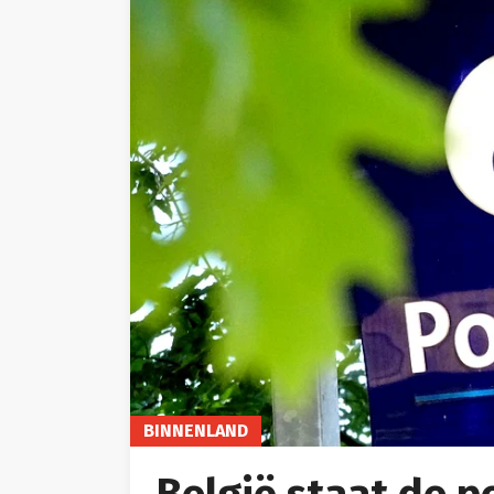
BINNENLAND
België staat de po