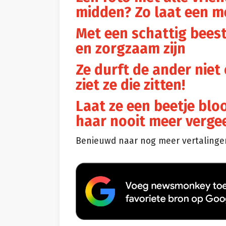
midden? Zo laat een me
Met een schattig beestj
en zorgzaam zijn
Ze durft de ander nie
ziet ze die zitten!
Laat ze een beetje blo
haar nooit meer verge
Benieuwd naar nog meer vertalingen