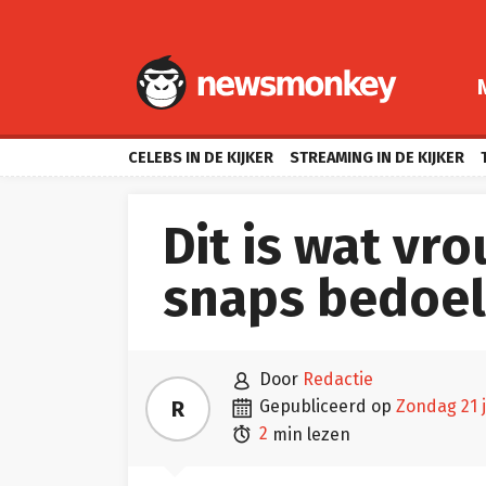
CELEBS IN DE KIJKER
STREAMING IN DE KIJKER
Dit is wat v
snaps bedoe

door
Redactie

R
gepubliceerd op
zondag 21 

2
min lezen