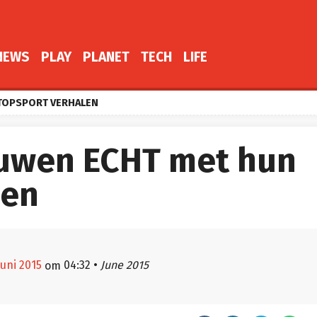
NEWS
PLAY
PLANET
TECH
LIFE
TOPSPORT VERHALEN
rouwen ECHT met hun
len
juni 2015
04:32
•
June 2015
om