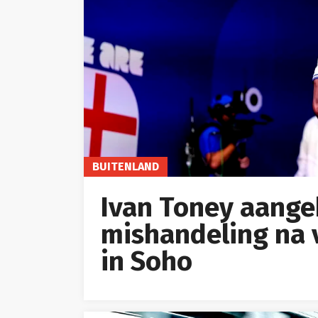
BUITENLAND
Ivan Toney aange
mishandeling na v
in Soho