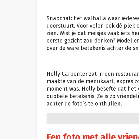
Snapchat: het walhalla waar iedereen
doorstuurt. Voor velen ook dé plek 
zien. Wist je dat meisjes vaak iets 
eerste gezicht zou denken? Model e
over de ware betekenis achter de s
Holly Carpenter zat in een restaur
maakte van de menukaart, expres zo
moment was. Holly besefte dat het v
dubbele betekenis. Ze is zo vriende
achter de foto´s te onthullen.
Een foto met alle vrien