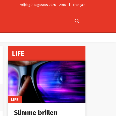
Vrijdag 7 Augustus 2026 - 21:18
|
Français

LIFE
LIFE
Slimme brillen