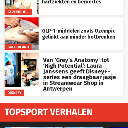
hartziekten en beroertes
GEZONDHEID
GLP-1-middelen zoals Ozempic
gelinkt aan minder botbreuken
BUITENLAND
Van ‘Grey’s Anatomy’ tot
‘High Potential’: Laura
Janssens geeft Disney+-
series een draagbaar jasje
in Streamwear Shop in
Antwerpen
DISNEY+
TOPSPORT VERHALEN