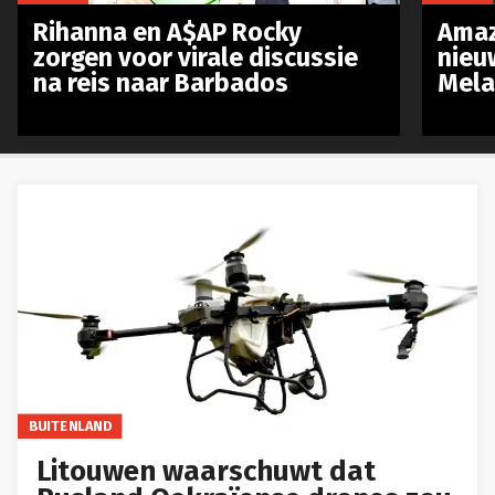
Rihanna en A$AP Rocky
Amaz
zorgen voor virale discussie
nieu
na reis naar Barbados
Mela
BUITENLAND
Litouwen waarschuwt dat