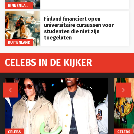
BINNENLAND
Finland financiert open
universitaire cursussen voor
studenten die niet zijn
toegelaten
BUITENLAND
CELEBS IN DE KIJKER


CELEBS
CELEBS