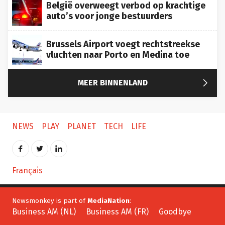
België overweegt verbod op krachtige
auto’s voor jonge bestuurders
Brussels Airport voegt rechtstreekse
vluchten naar Porto en Medina toe

MEER BINNENLAND
NEWS
PLAY
PLANET
TECH
LIFE
Français
Newsmonkey is part of
MediaNation
:
Business AM (NL)
Business AM (FR)
Goodbye