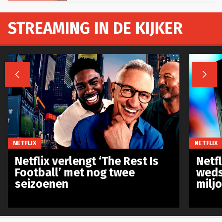
STREAMING IN DE KIJKER


NETFLIX
NETFLIX
Netflix verlengt ‘The Rest Is
Netf
Football’ met nog twee
weds
seizoenen
milj