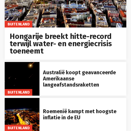
BUITENLAND
Hongarije breekt hitte-record
terwijl water- en energiecrisis
toeneemt
Australië koopt geavanceerde
Amerikaanse
langeafstandsraketten
BUITENLAND
Roemenië kampt met hoogste
inflatie in de EU
BUITENLAND