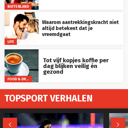
BUITENLAND
Waarom aantrekkingskracht niet
altijd betekent dat je
vreemdgaat
LIFE
Tot vijf kopjes koffie per
dag blijken veilig én
gezond
FOOD & DRINKS
TOPSPORT VERHALEN

