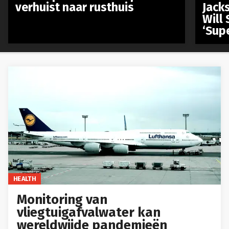
verhuist naar rusthuis
Jack
Will 
‘Sup
HEALTH
Monitoring van
vliegtuigafvalwater kan
wereldwijde pandemieën