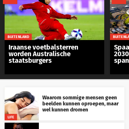
BUITENLAND
BUITENL
Iraanse voetbalsterren
Spaa
worden Australische
2030
staatsburgers
span
Waarom sommige mensen geen
beelden kunnen oproepen, maar
wel kunnen dromen
LIFE