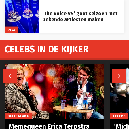
‘The Voice VS’ gaat seizoen met
bekende artiesten maken
PLAY
CELEBS IN DE KIJKER


BUITENLAND
CELEBS
Memequeen Erica Terpstra
‘Mich