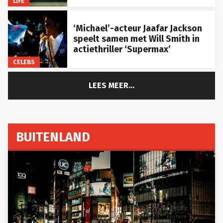
‘Michael’-acteur Jaafar Jackson
speelt samen met Will Smith in
actiethriller ‘Supermax’
CELEBS
LEES MEER...
BUITENLAND