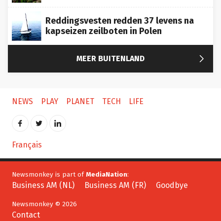
Reddingsvesten redden 37 levens na
kapseizen zeilboten in Polen

MEER BUITENLAND
NEWS
PLAY
PLANET
TECH
LIFE
Français
Newsmonkey is part of
MediaNation
:
Business AM (NL)
Business AM (FR)
Goodbye
Newsmonkey © 2026
Contact