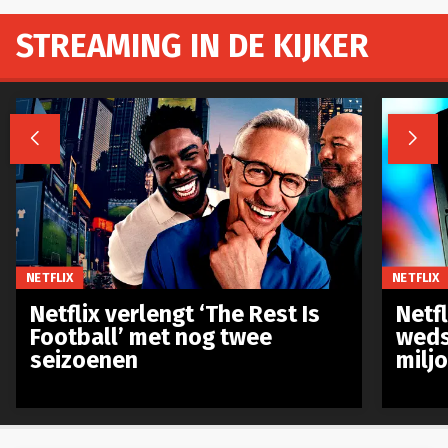
STREAMING IN DE KIJKER


NETFLIX
NETFLIX
Netflix verlengt ‘The Rest Is
Netf
Football’ met nog twee
weds
seizoenen
milj