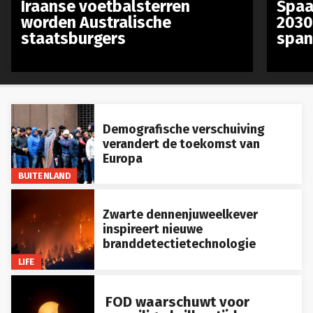
Iraanse voetbalsterren
Spaa
worden Australische
2030
staatsburgers
span
Demografische verschuiving
verandert de toekomst van
Europa
BUITENLAND
Zwarte dennenjuweelkever
inspireert nieuwe
branddetectietechnologie
LIFE
FOD waarschuwt voor