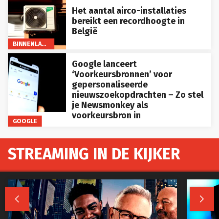
Het aantal airco-installaties
bereikt een recordhoogte in
België
BINNENLAND
Google lanceert
‘Voorkeursbronnen’ voor
gepersonaliseerde
nieuwszoekopdrachten – Zo stel
je Newsmonkey als
voorkeursbron in
GOOGLE
STREAMING IN DE KIJKER

