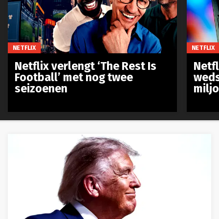
NETFLIX
NETFLIX
Netflix verlengt ‘The Rest Is
Netf
Football’ met nog twee
weds
seizoenen
milj