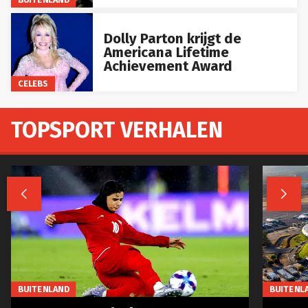
Dolly Parton krijgt de
Americana Lifetime
Achievement Award
CELEBS
TOPSPORT VERHALEN


BUITENLAND
BUITENL