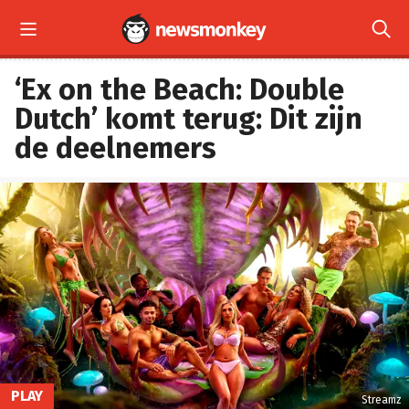


‘Ex on the Beach: Double
Dutch’ komt terug: Dit zijn
de deelnemers
PLAY
Streamz