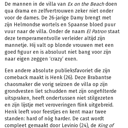
De mannen in de villa van
Ex on the Beach
doen
qua drama en zelfvertrouwen zeker niet onder
voor de dames. De 26-jarige Damy brengt met
zijn Helmondse wortels en Spaanse bloed puur
vuur naar de villa. Onder de naam
El Patron
staat
deze temperamentvolle verleider altijd zijn
mannetje. Hij valt op blonde vrouwen met een
goed figuur en is absoluut niet bang voor zijn
naar eigen zeggen ‘crazy’ exen.
Een andere absolute publieksfavoriet die zijn
comeback maakt is Henk (26). Deze Brabantse
chaosmaker die vorig seizoen de villa op zijn
grondvesten liet schudden met zijn ongefilterde
uitspraken, heeft ondertussen niet stilgezeten
en zijn lijstje met veroveringen flink uitgebreid.
Henk leeft voor feestjes en kent maar twee
standen: hard of nóg harder. De cast wordt
compleet gemaakt door Levinio (24), de
King of