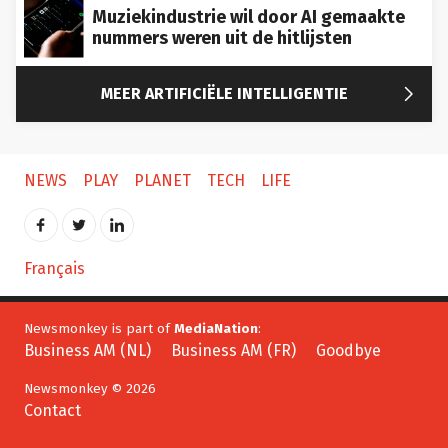
Muziekindustrie wil door AI gemaakte
nummers weren uit de hitlijsten

MEER ARTIFICIËLE INTELLIGENTIE
NEWS
PLAY
PLANET
TECH
LIFE
Français
Newsmonkey is part of
MediaNation
:
Business AM (NL)
Business AM (FR)
Goodbye
Newsmonkey © 2026
Contact