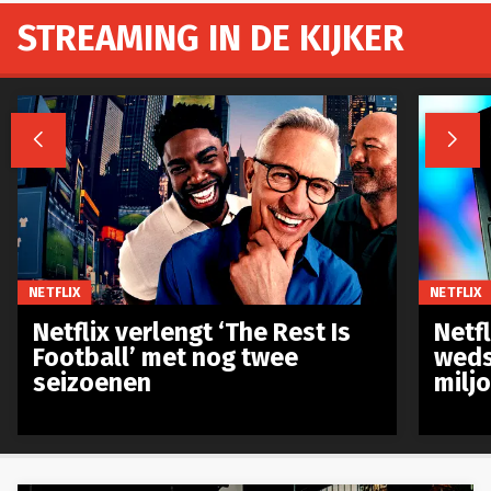
STREAMING IN DE KIJKER


NETFLIX
NETFLIX
Netflix verlengt ‘The Rest Is
Netf
Football’ met nog twee
weds
seizoenen
milj