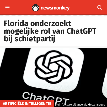


Florida onderzoekt
mogelijke rol van ChatGPT
bij schietpartij
ARTIFICIËLE INTELLIGENTIE
Silas Stein/picture alliance via Getty Images