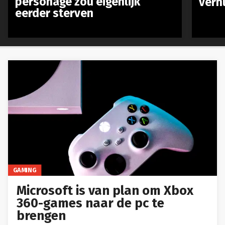
personage zou eigenlijk
verh
eerder sterven
GAMING
Microsoft is van plan om Xbox
360-games naar de pc te
brengen