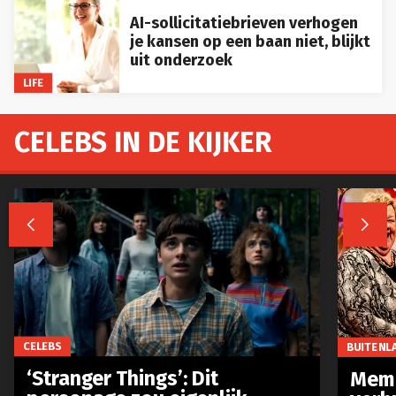
AI-sollicitatiebrieven verhogen
je kansen op een baan niet, blijkt
uit onderzoek
LIFE
CELEBS IN DE KIJKER


CELEBS
BUITENL
‘Stranger Things’: Dit
Meme