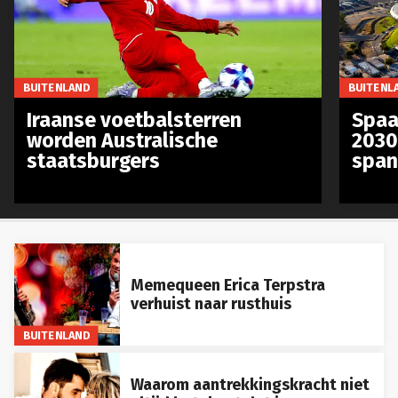
BUITENLAND
BUITENL
Iraanse voetbalsterren
Spaa
worden Australische
2030
staatsburgers
span
Memequeen Erica Terpstra
verhuist naar rusthuis
BUITENLAND
Waarom aantrekkingskracht niet
altijd betekent dat je