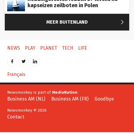
kapseizen zeilboten in Polen

MEER BUITENLAND
NEWS
PLAY
PLANET
TECH
LIFE
Français
Newsmonkey is part of
MediaNation
:
Business AM (NL)
Business AM (FR)
Goodbye
Newsmonkey © 2026
Contact