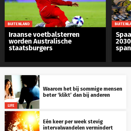
BUITENLAND
BUITENL
Iraanse voetbalsterren
Spaa
worden Australische
2030
staatsburgers
span
Waarom het bij sommige mensen
beter ‘klikt’ dan bij anderen
LIFE
Eén keer per week stevig
intervalwandelen vermindert