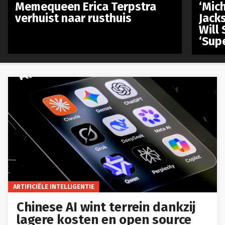
Memequeen Erica Terpstra
‘Mich
verhuist naar rusthuis
Jack
Will 
‘Sup
ARTIFICIËLE INTELLIGENTIE
Chinese AI wint terrein dankzij
lagere kosten en open source