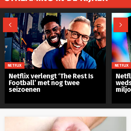


NETFLIX
NETFLIX
Netflix verlengt ‘The Rest Is
Netf
Football’ met nog twee
weds
seizoenen
milj