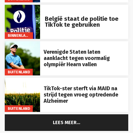
België staat de politie toe
TikTok te gebruiken
BINNENLAND
Verenigde Staten laten
aanklacht tegen voormalig
olympiër Hearn vallen
BUITENLAND
TikTok-ster sterft via MAID na
strijd tegen vroeg optredende
Alzheimer
BUITENLAND
LEES MEER...