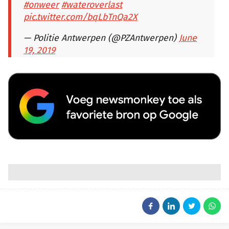
#onweer
#wateroverlast
pic.twitter.com/bqLbTnQa2X
— Politie Antwerpen (@PZAntwerpen)
June
19, 2019