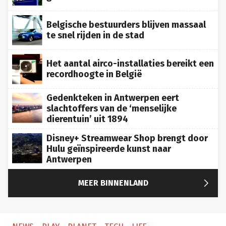
Belgische bestuurders blijven massaal
te snel rijden in de stad
Het aantal airco-installaties bereikt een
recordhoogte in België
Gedenkteken in Antwerpen eert
slachtoffers van de ‘menselijke
dierentuin’ uit 1894
Disney+ Streamwear Shop brengt door
Hulu geïnspireerde kunst naar
Antwerpen

MEER BINNENLAND
NEWS
PLAY
PLANET
TECH
LIFE