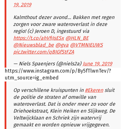
19, 2019
Kalmthout dezer avond… Bakken met regen
zorgen voor zware wateroverlast in deze
regio! (c) Jeroen D, ingestuurd via
https://t.co/ahVfiJsESx
@HLN_BE
@Nieuwsblad_be
@gva
@VTMNIEUWS
pic.twitter.com/qBIGfStFZA
— Niels Spaenjers (@niels2a)
June 19, 2019
https://www.instagram.com/p/By5fTlwnTev/?
fa
utm_source=ig_embed
Op verschillene kruispunten in
#Ekeren
sluit
de politie de straten af omwille van
wateroverlast. Dat is onder meer zo voor de
Driehoekstraat, Klein Heiken en Slijkweg. De
Veltwijcklaan en Schriek zijn watervrij
gemaakt en worden opnieuw vrijgegeven.