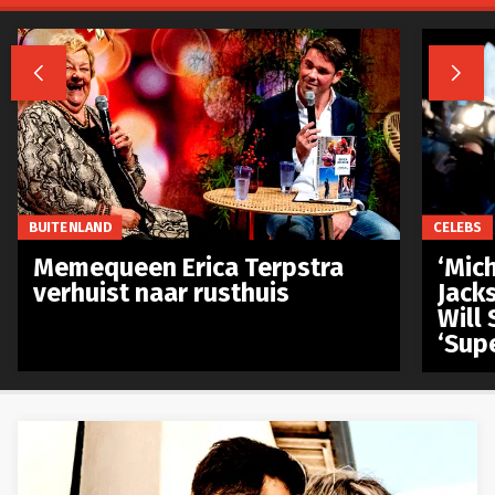


BUITENLAND
CELEBS
Memequeen Erica Terpstra
‘Mich
verhuist naar rusthuis
Jack
Will 
‘Sup