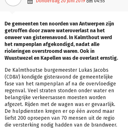

donderdag 20 juni 2019
04:55
om
De gemeenten ten noorden van Antwerpen zijn
getroffen door zware wateroverlast na het
onweer van gisterenavond. In Kalmthout werd
het rampenplan afgekondigd, nadat alle
rioleringen overstroomd waren. Ook in
Wuustwezel en Kapellen was de overlast ernstig.
De Kalmthoutse burgemeester Lukas Jacobs
(CD&V) kondigde gisteravond de gemeentelijke
fase van het rampenplan af na de overvloedige
regenval. Veel straten stonden onder water en
belangrijke verkeersassen moesten worden
afgezet. Rijden met de wagen was er gevaarlijk.
De hulpdiensten kregen er op één avond maar
liefst 200 oproepen van 70 mensen uit de regio
die versterking nodig hadden van de brandweer.