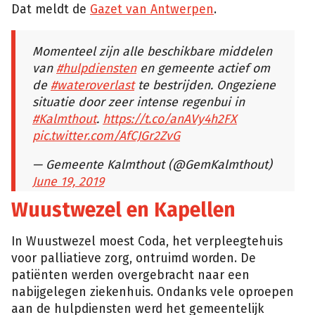
Dat meldt de
Gazet van Antwerpen
.
Momenteel zijn alle beschikbare middelen
van
#hulpdiensten
en gemeente actief om
de
#wateroverlast
te bestrijden. Ongeziene
situatie door zeer intense regenbui in
#Kalmthout
.
https://t.co/anAVy4h2FX
pic.twitter.com/AfCJGr2ZvG
— Gemeente Kalmthout (@GemKalmthout)
June 19, 2019
Wuustwezel en Kapellen
In Wuustwezel moest Coda, het verpleegtehuis
voor palliatieve zorg, ontruimd worden. De
patiënten werden overgebracht naar een
nabijgelegen ziekenhuis. Ondanks vele oproepen
aan de hulpdiensten werd het gemeentelijk