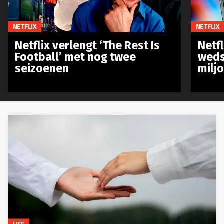
NETFLIX
NETFLIX
Netflix verlengt ‘The Rest Is
Netf
Football’ met nog twee
weds
seizoenen
milj