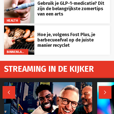
Gebruik je GLP-1-medicatie? Dit
zijn de belangrijkste zomertips
van een arts
HEALTH
Hoe je, volgens Fost Plus, je
barbecueafval op de juiste
manier recyclet
BINNENLAND
STREAMING IN DE KIJKER

