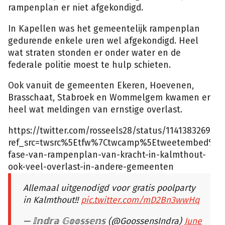
rampenplan er niet afgekondigd.
In Kapellen was het gemeentelijk rampenplan
gedurende enkele uren wel afgekondigd. Heel
wat straten stonden er onder water en de
federale politie moest te hulp schieten.
Ook vanuit de gemeenten Ekeren, Hoevenen,
Brasschaat, Stabroek en Wommelgem kwamen er
heel wat meldingen van ernstige overlast.
https://twitter.com/rosseels28/status/114138326971
ref_src=twsrc%5Etfw%7Ctwcamp%5Etweetembed%7C
fase-van-rampenplan-van-kracht-in-kalmthout-
ook-veel-overlast-in-andere-gemeenten
Allemaal uitgenodigd voor gratis poolparty
in Kalmthout!!
pic.twitter.com/mD2Bn3wwHq
— 𝕀𝕟𝕕𝕣𝕒 𝔾𝕠𝕠𝕤𝕤𝕖𝕟𝕤 (@GoossensIndra)
June