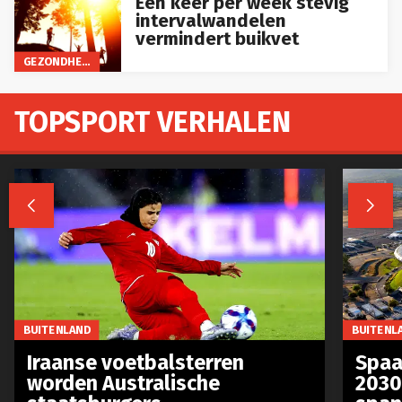
intervalwandelen
vermindert buikvet
GEZONDHEID
TOPSPORT VERHALEN


BUITENLAND
BUITENL
Iraanse voetbalsterren
Spaa
worden Australische
2030
staatsburgers
span