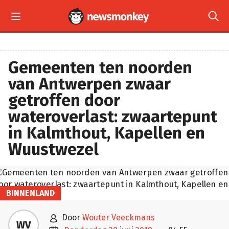


Gemeenten ten noorden
van Antwerpen zwaar
getroffen door
wateroverlast: zwaartepunt
in Kalmthout, Kapellen en
Wuustwezel
BINNENLAND

door
Wouter Veeckmans
WV