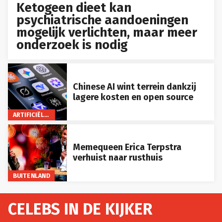
Ketogeen dieet kan
psychiatrische aandoeningen
mogelijk verlichten, maar meer
onderzoek is nodig
Chinese AI wint terrein dankzij
lagere kosten en open source
ARTIFICIËLE INTELLIGENTIE
Memequeen Erica Terpstra
verhuist naar rusthuis
BUITENLAND
CELEBS IN DE KIJKER