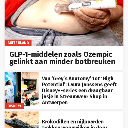
BUITENLAND
GLP-1-middelen zoals Ozempic
gelinkt aan minder botbreuken
Van ‘Grey’s Anatomy’ tot ‘High
Potential’: Laura Janssens geeft
Disney+-series een draagbaar
jasje in Streamwear Shop in
Antwerpen
DISNEY+
Krokodillen en nijlpaarden
trekken woonwijken in door