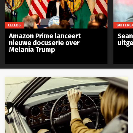
CELEBS
BUITENL
Amazon Prime lanceert
Sean 
nieuwe docuserie over
uitg
Melania Trump