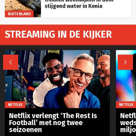
stijgend water in Kenia
BUITENLAND
STREAMING IN DE KIJKER


NETFLIX
NETFLIX
Netflix verlengt ‘The Rest Is
Netf
Football’ met nog twee
weds
seizoenen
milj