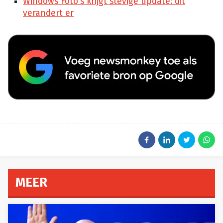
Windows Foto’s krijgt stevige update: dit
verandert er
MEER