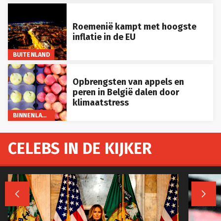
Roemenië kampt met hoogste
inflatie in de EU
BUITENLAND
Opbrengsten van appels en
peren in België dalen door
klimaatstress
BINNENLAND
CELEBS IN DE KIJKER

