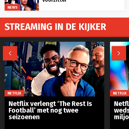
NEWS
STREAMING IN DE KIJKER


NETFLIX
NETFLIX
Netflix verlengt ‘The Rest Is
Netf
Football’ met nog twee
weds
seizoenen
milj