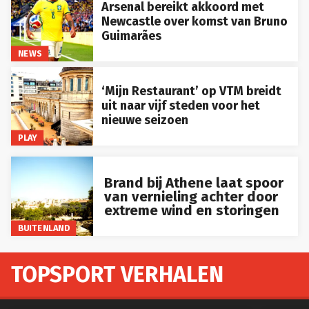
Arsenal bereikt akkoord met
Newcastle over komst van Bruno
Guimarães
NEWS
‘Mijn Restaurant’ op VTM breidt
uit naar vijf steden voor het
nieuwe seizoen
PLAY
Brand bij Athene laat spoor
van vernieling achter door
extreme wind en storingen
BUITENLAND
TOPSPORT VERHALEN