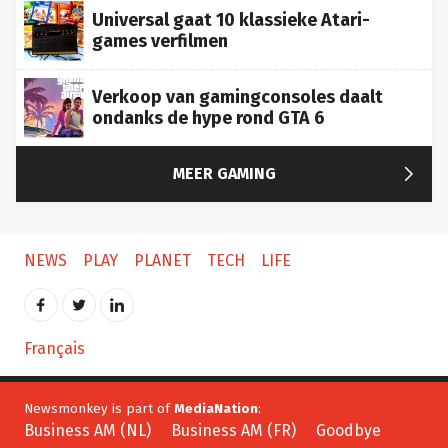
Universal gaat 10 klassieke Atari-
games verfilmen
Verkoop van gamingconsoles daalt
ondanks de hype rond GTA 6

MEER GAMING
NEWS
PLAY
PLANET
TECH
LIFE
Français
Newsmonkey is part of
MediaNation
:
Business AM (NL)
Business AM (FR)
Goodbye