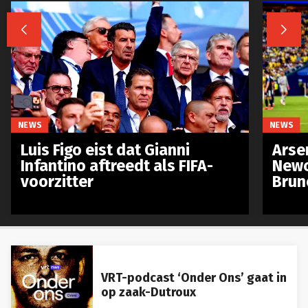


NEWS
NEWS
Luis Figo eist dat Gianni
Arse
Infantino aftreedt als FIFA-
Newc
voorzitter
Brun
VRT-podcast ‘Onder Ons’ gaat in
op zaak-Dutroux