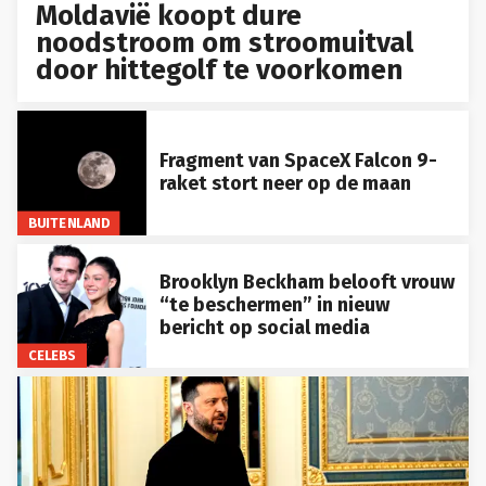
Moldavië koopt dure
noodstroom om stroomuitval
door hittegolf te voorkomen
Fragment van SpaceX Falcon 9-
raket stort neer op de maan
BUITENLAND
Brooklyn Beckham belooft vrouw
“te beschermen” in nieuw
bericht op social media
CELEBS