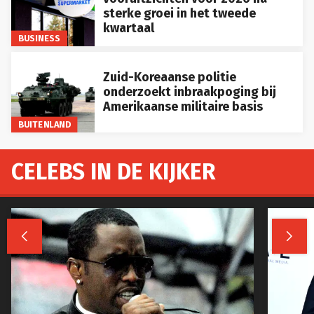
sterke groei in het tweede
kwartaal
BUSINESS
Zuid-Koreaanse politie
onderzoekt inbraakpoging bij
Amerikaanse militaire basis
BUITENLAND
CELEBS IN DE KIJKER

