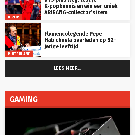
K‑popkennis en win een uniek
ARIRANG‑collector’s item
K-POP
Flamencolegende Pepe
Habichuela overleden op 82-
jarige leeftijd
BUITENLAND
LEES MEER...
GAMING