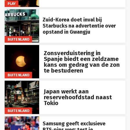
PLAY
Zuid-Korea doet inval bij
Starbucks na advertentie over
opstand in Gwangju
BUITENLAND
Zonsverduistering in
Spanje biedt een zeldzame
kans om gedrag van de zon
te bestuderen
BUITENLAND
Japan werkt aan
reservehoofdstad naast
Tokio
BUITENLAND
Samsung geeft exclusieve
BTS‑pins weg: test je