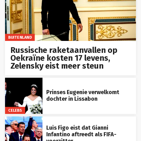
BUITENLAND
Russische raketaanvallen op
Oekraïne kosten 17 levens,
Zelensky eist meer steun
Prinses Eugenie verwelkomt
dochter in Lissabon
CELEBS
Luis Figo eist dat Gianni
Infantino aftreedt als FIFA-
voorzitter