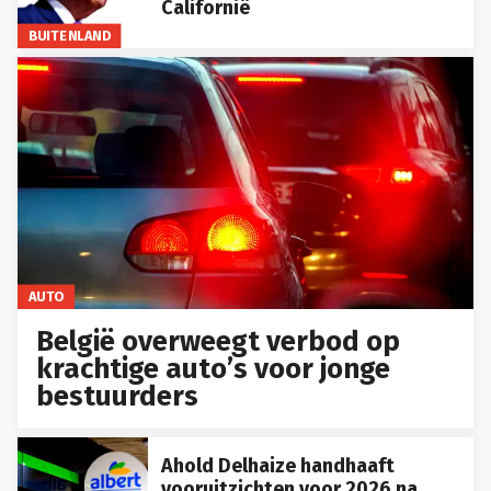
Californië
BUITENLAND
AUTO
België overweegt verbod op
krachtige auto’s voor jonge
bestuurders
Ahold Delhaize handhaaft
vooruitzichten voor 2026 na