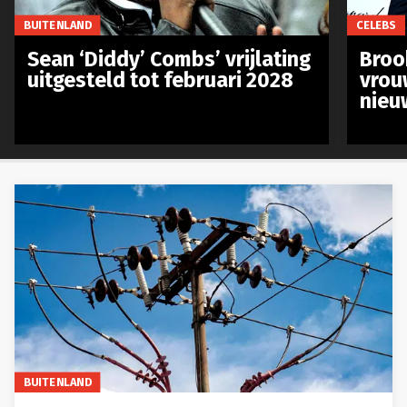
BUITENLAND
CELEBS
Sean ‘Diddy’ Combs’ vrijlating
Broo
uitgesteld tot februari 2028
vrou
nieu
BUITENLAND