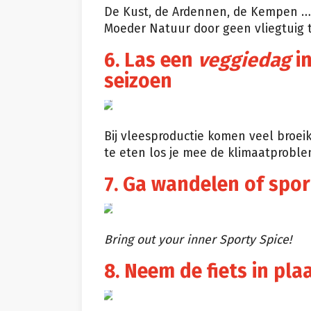
De Kust, de Ardennen, de Kempen … I
Moeder Natuur door geen vliegtuig 
6. Las een
veggiedag
in
seizoen
Giphy
Bij vleesproductie komen veel broeik
te eten los je mee de klimaatprobl
7. Ga wandelen of sport
Bring out your inner Sporty Spice!
8. Neem de fiets in pla
Giphy