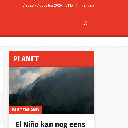
Vrijdag 7 Augustus 2026 - 01:15
|
Français

PLANET
BUITENLAND
El Niño kan nog eens