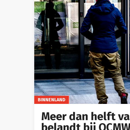
BINNENLAND
Meer dan helft v
belandt bij OCM