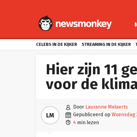
CELEBS IN DE KIJKER
STREAMING IN DE KIJKER
Hier zijn 11 
voor de klim

door
Lauranne Melaerts

LM
gepubliceerd op
woensdag

4
min lezen