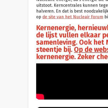
uitstoot. Kerncentrales kunnen teg
halveren. En dat is best noodzakelij
op
de site van het Nucleair Forum
bi
Kernenergie, hernieuwb
de lijst vullen elkaar 
samenleving. Ook het 
steentje bij.
Op de webs
kernenergie. Zeker ch