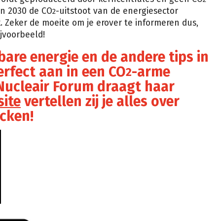
en 2030 de CO
-uitstoot van de energiesector
2
k. Zeker de moeite om je erover te informeren dus,
jvoorbeeld!
are energie en de andere tips in
perfect aan in een CO
-arme
2
Nucleair Forum draagt haar
ite
vertellen zij je alles over
ecken!