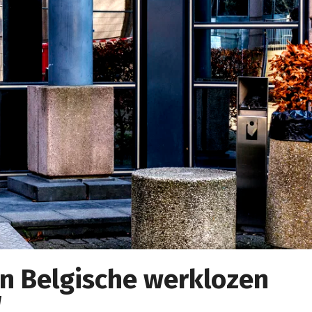
an Belgische werklozen
W