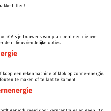
rakke billen!
toch? Als je trouwens van plan bent een nieuwe
r de milieuvriendelijke opties.
ergie
of koop een rekenmachine of klok op zonne-energie.
uten te maken of te laat te komen!
kernenergie
 wordt geproduceerd door kerncentrales en geen CO
2