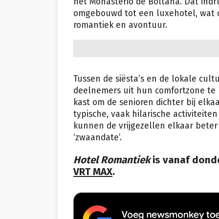
het Monasterio de Boltaña. Dat indr
omgebouwd tot een luxehotel, wat de
romantiek en avontuur.
Tussen de siësta’s en de lokale cul
deelnemers uit hun comfortzone te 
kast om de senioren dichter bij elk
typische, vaak hilarische activiteiten
kunnen de vrijgezellen elkaar beter
‘zwaandate’.
Hotel Romantiek
is vanaf donde
VRT MAX
.