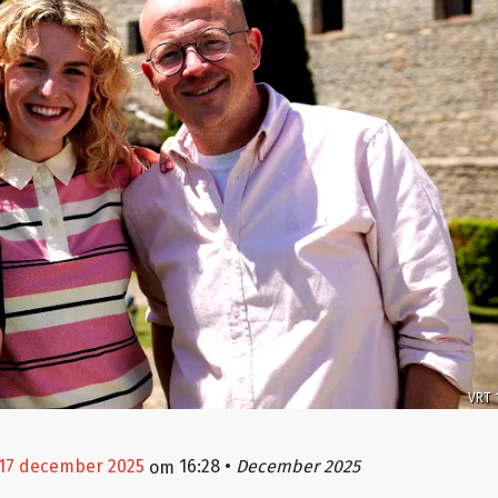
VRT 
 17 december 2025
16:28
•
December 2025
om