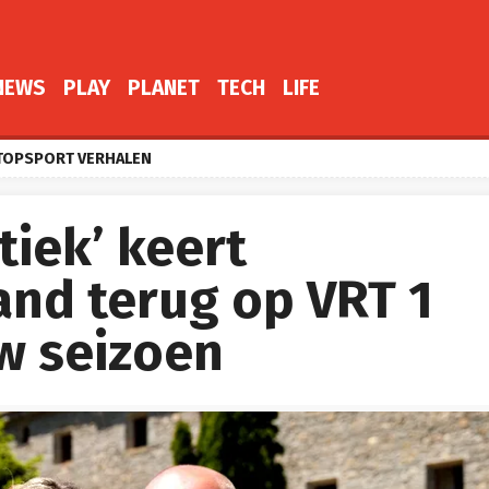
NEWS
PLAY
PLANET
TECH
LIFE
TOPSPORT VERHALEN
iek’ keert
nd terug op VRT 1
w seizoen