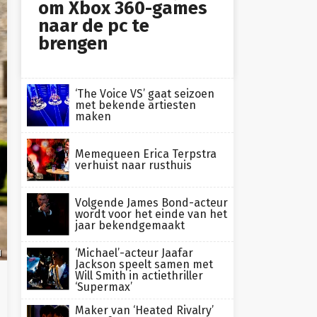
om Xbox 360-games
naar de pc te
brengen
‘The Voice VS’ gaat seizoen
met bekende artiesten
maken
Memequeen Erica Terpstra
verhuist naar rusthuis
Volgende James Bond-acteur
wordt voor het einde van het
jaar bekendgemaakt
‘Michael’-acteur Jaafar
1
Jackson speelt samen met
Will Smith in actiethriller
‘Supermax’
Maker van ‘Heated Rivalry’