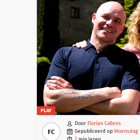
PLAY

door
Florian Callens

FC
gepubliceerd op
woensdag

2
min lezen