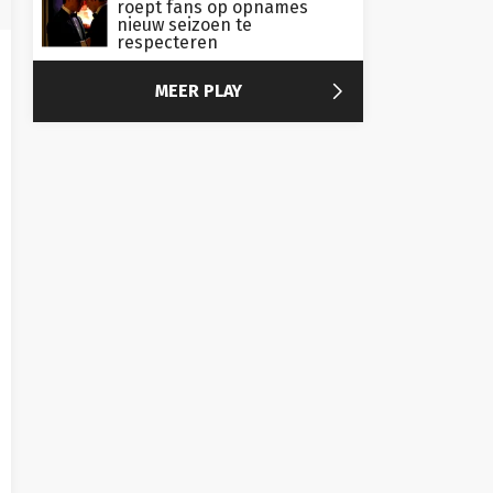
roept fans op opnames
nieuw seizoen te
respecteren

MEER PLAY