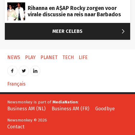
Rihanna en A$AP Rocky zorgen voor
virale discussie na reis naar Barbados

MEER CELEBS
NEWS
PLAY
PLANET
TECH
LIFE
Français
Newsmonkey is part of
MediaNation
:
Business AM (NL)
Business AM (FR)
Goodbye
Newsmonkey © 2026
Contact