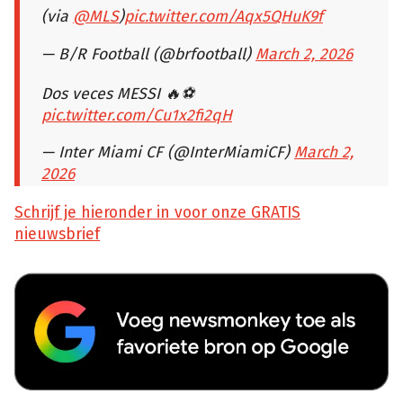
(via
@MLS
)
pic.twitter.com/Aqx5QHuK9f
— B/R Football (@brfootball)
March 2, 2026
Dos veces MESSI 🔥⚽️
pic.twitter.com/Cu1x2fi2qH
— Inter Miami CF (@InterMiamiCF)
March 2,
2026
Schrijf je hieronder in voor onze GRATIS
nieuwsbrief