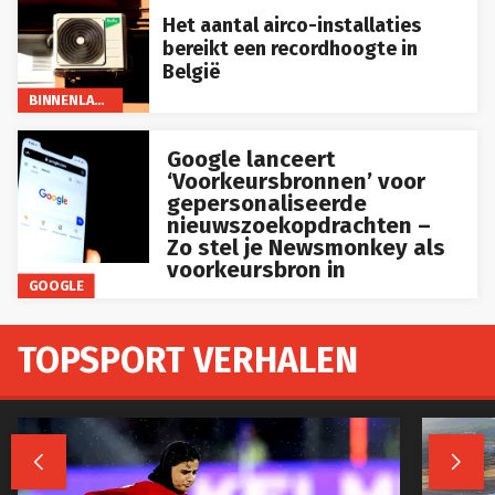
Het aantal airco-installaties
bereikt een recordhoogte in
België
BINNENLAND
Google lanceert
‘Voorkeursbronnen’ voor
gepersonaliseerde
nieuwszoekopdrachten –
Zo stel je Newsmonkey als
voorkeursbron in
GOOGLE
TOPSPORT VERHALEN

