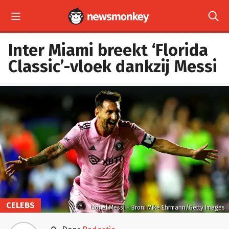


Inter Miami breekt ‘Florida
Classic’-vloek dankzij Messi
CELEBS
Lionel Messi – Bron: Mike Ehrmann/Getty Images