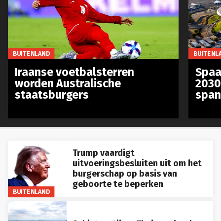
BUITENLAND
BUITENL
Iraanse voetbalsterren
Spaa
worden Australische
2030
staatsburgers
span
Trump vaardigt
uitvoeringsbesluiten uit om het
burgerschap op basis van
geboorte te beperken
BUITENLAND
Schietpartij op Thaise school