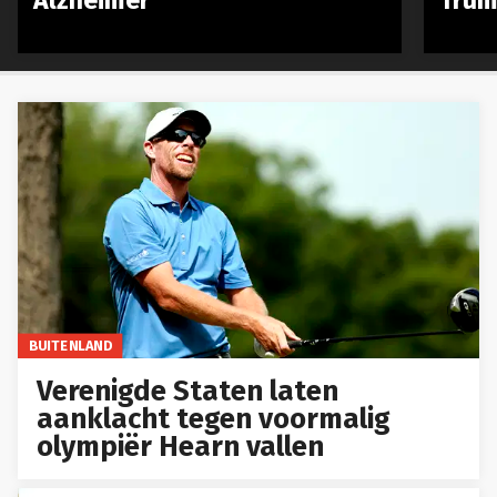
Alzheimer
Trum
BUITENLAND
Verenigde Staten laten
aanklacht tegen voormalig
olympiër Hearn vallen