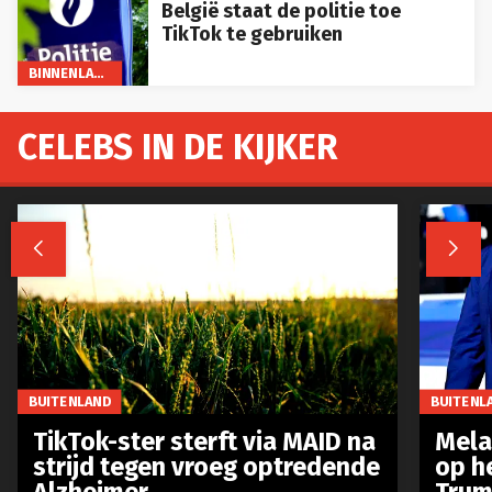
België staat de politie toe
TikTok te gebruiken
BINNENLAND
CELEBS IN DE KIJKER


BUITENLAND
BUITENL
TikTok-ster sterft via MAID na
Mela
strijd tegen vroeg optredende
op h