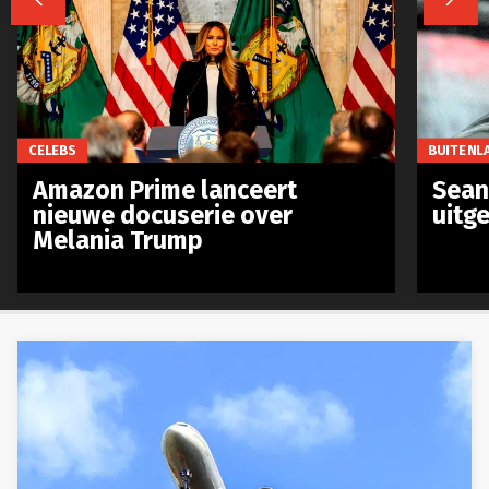
CELEBS
BUITENL
Amazon Prime lanceert
Sean 
nieuwe docuserie over
uitg
Melania Trump