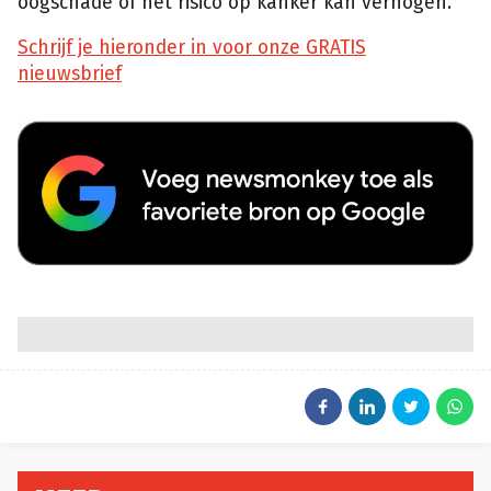
oogschade of het risico op kanker kan verhogen.
Schrijf je hieronder in voor onze GRATIS
nieuwsbrief