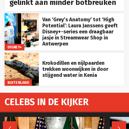
gelinkt aan minder botbreuken
Van ‘Grey’s Anatomy’ tot ‘High
Potential’: Laura Janssens geeft
Disney+-series een draagbaar
jasje in Streamwear Shop in
Antwerpen
DISNEY+
Krokodillen en nijlpaarden
trekken woonwijken in door
stijgend water in Kenia
BUITENLAND
CELEBS IN DE KIJKER

