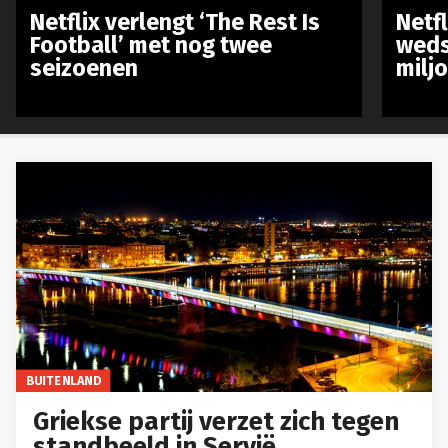
Netflix verlengt ‘The Rest Is
Netf
Football’ met nog twee
weds
seizoenen
milj
BUITENLAND
Griekse partij verzet zich tegen
standbeeld in Servië