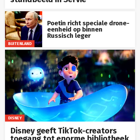
Poetin richt speciale drone-
eenheid op binnen
Russisch leger
BUITENLAND
DISNEY
Disney geeft TikTok-creators
toegang tot enorme bibliotheek