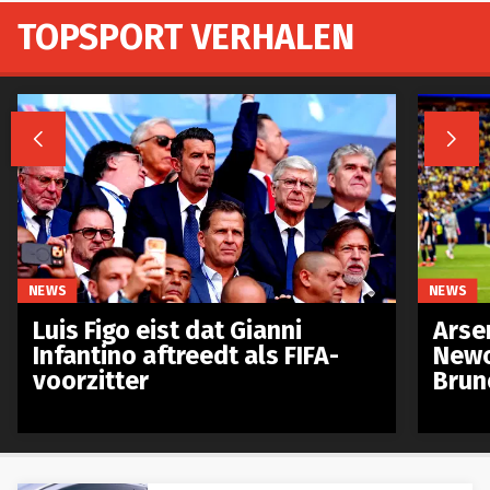
TOPSPORT VERHALEN


NEWS
NEWS
Luis Figo eist dat Gianni
Arse
Infantino aftreedt als FIFA-
Newc
voorzitter
Brun