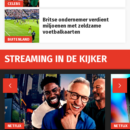
CELEBS
Britse ondernemer verdient
miljoenen met zeldzame
voetbalkaarten
BUITENLAND
STREAMING IN DE KIJKER


NETFLIX
NETFLIX