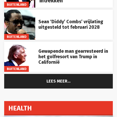
BUITENLAND
Sean ‘Diddy’ Combs’ vrijlating
uitgesteld tot februari 2028
BUITENLAND
Gewapende man gearresteerd in
het golfresort van Trump in
Californië
BUITENLAND
LEES MEER...
HEALTH