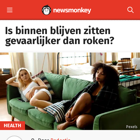


Is binnen blijven zitten
gevaarlijker dan roken?
HEALTH
Pexels