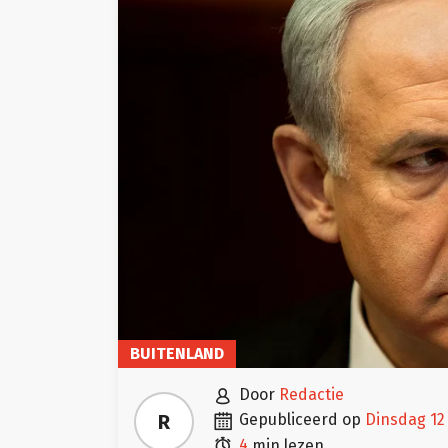
BUITENLAND

door
Redactie

R
gepubliceerd op
dinsdag 1

4
min lezen