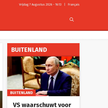
Vrijdag 7 Augustus 2026 - 16:13
|
Français

BUITENLAND
BUITENLAND
VS waarschuwt voor