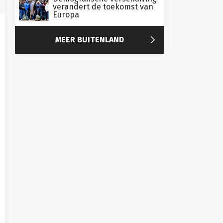
verandert de toekomst van
Europa

MEER BUITENLAND