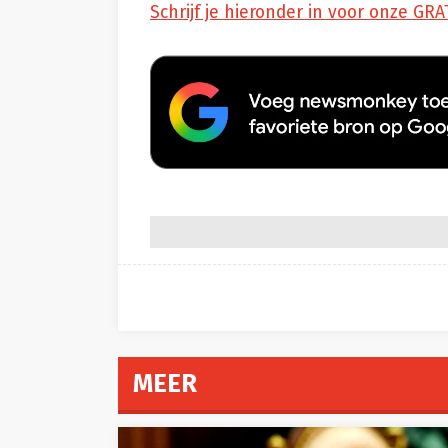
Schrijf je hieronder in voor onze GRA
MEER