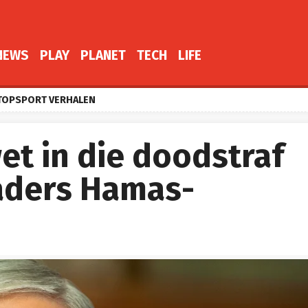
NEWS
PLAY
PLANET
TECH
LIFE
TOPSPORT VERHALEN
wet in die doodstraf
aders Hamas-