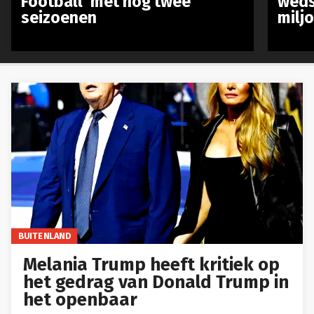
Football’ met nog twee
weds
seizoenen
milj
BUITENLAND
Melania Trump heeft kritiek op
het gedrag van Donald Trump in
het openbaar