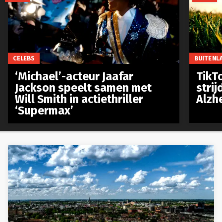
CELEBS
BUITENL
‘Michael’-acteur Jaafar
TikTo
Jackson speelt samen met
stri
Will Smith in actiethriller
Alzh
‘Supermax’