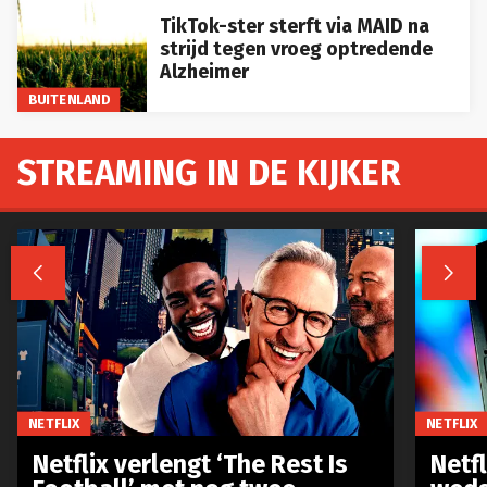
TikTok-ster sterft via MAID na
strijd tegen vroeg optredende
Alzheimer
BUITENLAND
STREAMING IN DE KIJKER


NETFLIX
NETFLIX
Netflix verlengt ‘The Rest Is
Netf