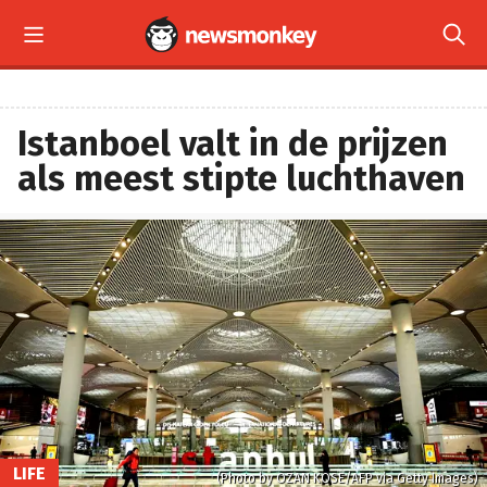


Istanboel valt in de prijzen
als meest stipte luchthaven
LIFE
(Photo by OZAN KOSE/AFP via Getty Images)