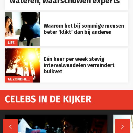
wateren, waarschuwen experts
Waarom het bij sommige mensen
beter ‘klikt’ dan bij anderen
LIFE
Eén keer per week stevig
intervalwandelen vermindert
buikvet
GEZONDHEID
CELEBS IN DE KIJKER

