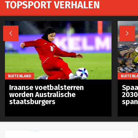
TOPSPORT VERHALEN


BUITENLAND
BUITENL
Iraanse voetbalsterren
Spaa
worden Australische
2030
staatsburgers
span