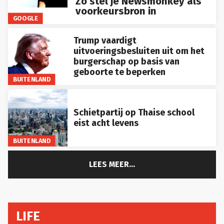
Zo stel je Newsmonkey als
voorkeursbron in
GOOGLE
Trump vaardigt
uitvoeringsbesluiten uit om het
burgerschap op basis van
geboorte te beperken
BUITENLAND
Schietpartij op Thaise school
eist acht levens
BUITENLAND
LEES MEER...
LIFE