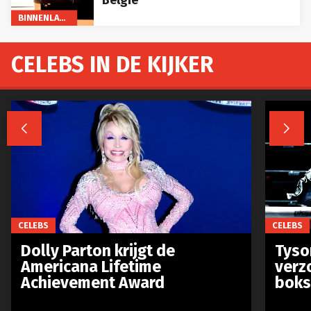
België
BINNENLAND
CELEBS IN DE KIJKER


CELEBS
CELEBS
Dolly Parton krijgt de
Tyso
Americana Lifetime
verz
Achievement Award
boks