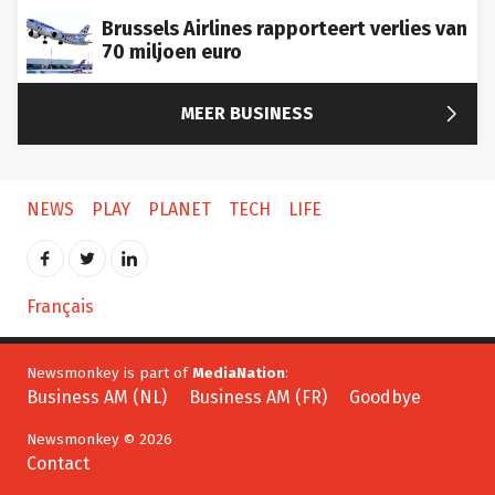
Brussels Airlines rapporteert verlies van
70 miljoen euro

MEER BUSINESS
NEWS
PLAY
PLANET
TECH
LIFE
Français
Newsmonkey is part of
MediaNation
:
Business AM (NL)
Business AM (FR)
Goodbye
Newsmonkey © 2026
Contact