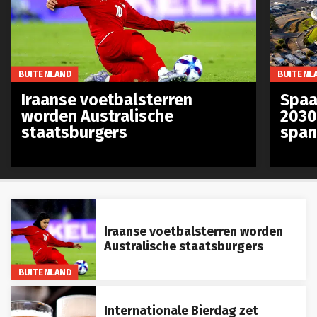
BUITENLAND
BUITENL
Iraanse voetbalsterren
Spaa
worden Australische
2030
staatsburgers
span
Iraanse voetbalsterren worden
Australische staatsburgers
BUITENLAND
Internationale Bierdag zet