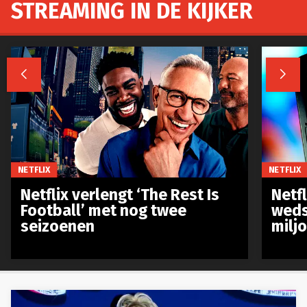
STREAMING IN DE KIJKER


NETFLIX
NETFLIX
Netflix verlengt ‘The Rest Is
Netf
Football’ met nog twee
weds
seizoenen
milj