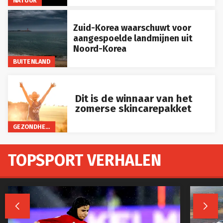
NATUUR
Zuid-Korea waarschuwt voor
aangespoelde landmijnen uit
Noord-Korea
BUITENLAND
Dit is de winnaar van het
zomerse skincarepakket
GEZONDHEID
TOPSPORT VERHALEN

