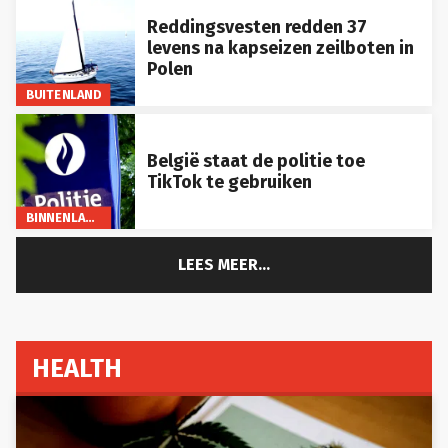
Reddingsvesten redden 37
levens na kapseizen zeilboten in
Polen
BUITENLAND
België staat de politie toe
TikTok te gebruiken
BINNENLAND
LEES MEER...
HEALTH