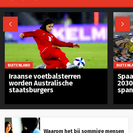


BUITENLAND
BUITENL
Iraanse voetbalsterren
Spaa
worden Australische
2030
staatsburgers
span
Waarom het bij sommige mensen