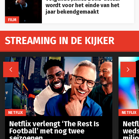
wordt voor het einde van het
jaar bekendgemaakt
FILM
STREAMING IN DE KIJKER


NETFLIX
NETFLIX
Netflix verlengt ‘The Rest Is
Netf
Football’ met nog twee
weds
seizoenen
milj