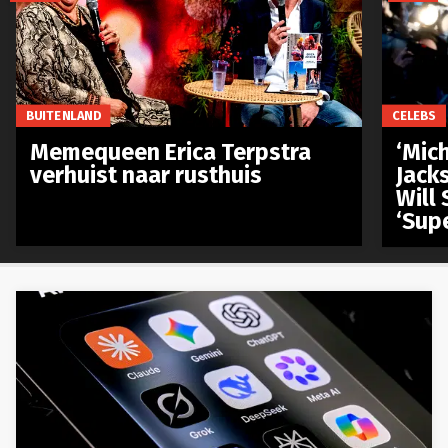
BUITENLAND
CELEBS
Memequeen Erica Terpstra
‘Mich
verhuist naar rusthuis
Jack
Will 
‘Sup