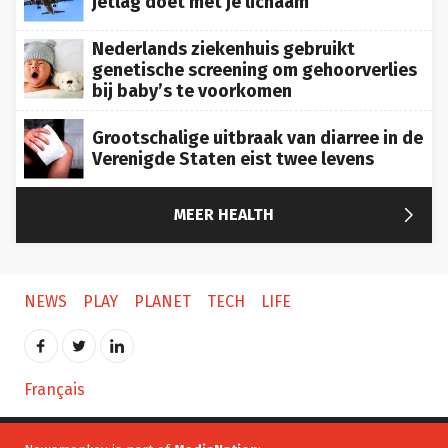
Nederlands ziekenhuis gebruikt
genetische screening om gehoorverlies
bij baby’s te voorkomen
Grootschalige uitbraak van diarree in de
Verenigde Staten eist twee levens

MEER HEALTH
NEWS
PLAY
PLANET
TECH
LIFE
Français
Newsmonkey is part of
MediaNation
: