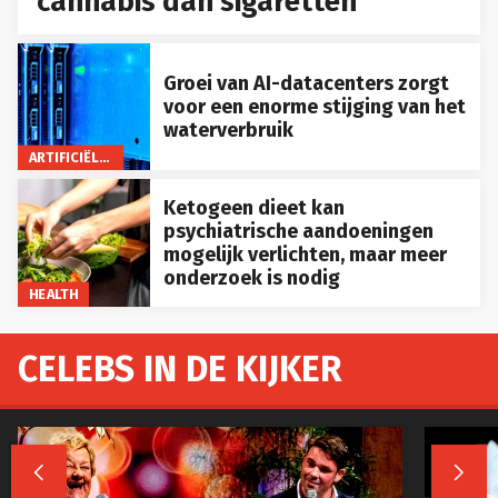
cannabis dan sigaretten
Groei van AI-datacenters zorgt
voor een enorme stijging van het
waterverbruik
ARTIFICIËLE INTELLIGENTIE
Ketogeen dieet kan
psychiatrische aandoeningen
mogelijk verlichten, maar meer
onderzoek is nodig
HEALTH
CELEBS IN DE KIJKER

