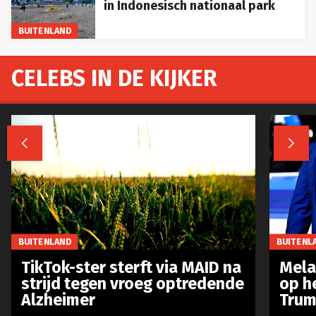
in Indonesisch nationaal park
BUITENLAND
CELEBS IN DE KIJKER


BUITENLAND
BUITENL
TikTok-ster sterft via MAID na
Mela
strijd tegen vroeg optredende
op h
Alzheimer
Trum