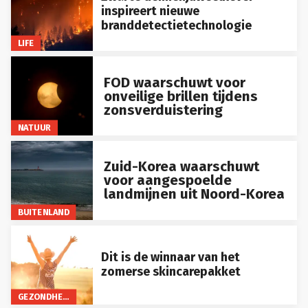
inspireert nieuwe
branddetectietechnologie
LIFE
FOD waarschuwt voor
onveilige brillen tijdens
zonsverduistering
NATUUR
Zuid-Korea waarschuwt
voor aangespoelde
landmijnen uit Noord-Korea
BUITENLAND
Dit is de winnaar van het
zomerse skincarepakket
GEZONDHEID