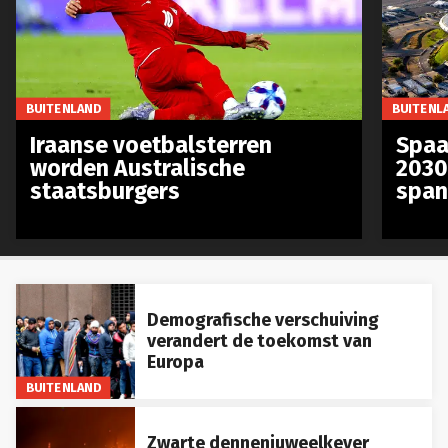
BUITENLAND
BUITENL
Iraanse voetbalsterren
Spaa
worden Australische
2030
staatsburgers
span
Demografische verschuiving
verandert de toekomst van
Europa
BUITENLAND
Zwarte dennenjuweelkever