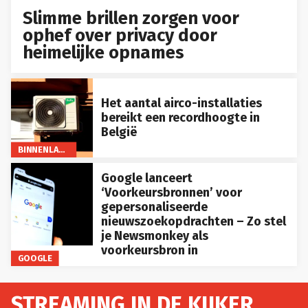
Slimme brillen zorgen voor
ophef over privacy door
heimelijke opnames
Het aantal airco-installaties
bereikt een recordhoogte in
België
BINNENLAND
Google lanceert
‘Voorkeursbronnen’ voor
gepersonaliseerde
nieuwszoekopdrachten – Zo stel
je Newsmonkey als
voorkeursbron in
GOOGLE
STREAMING IN DE KIJKER