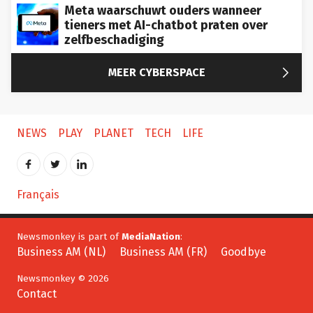
Meta waarschuwt ouders wanneer
tieners met AI-chatbot praten over
zelfbeschadiging

MEER CYBERSPACE
NEWS
PLAY
PLANET
TECH
LIFE
Français
Newsmonkey is part of
MediaNation
:
Business AM (NL)
Business AM (FR)
Goodbye
Newsmonkey © 2026
Contact