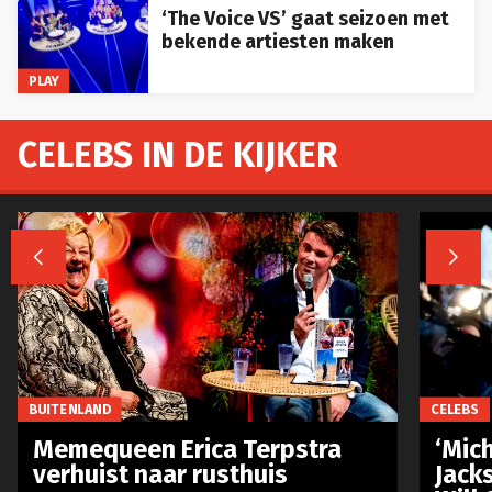
‘The Voice VS’ gaat seizoen met
bekende artiesten maken
PLAY
CELEBS IN DE KIJKER


BUITENLAND
CELEBS
Memequeen Erica Terpstra
‘Mich
verhuist naar rusthuis
Jack