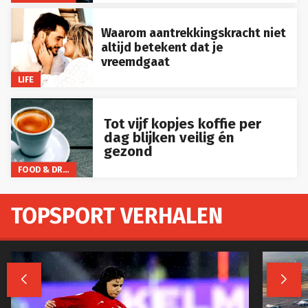
Waarom aantrekkingskracht niet
altijd betekent dat je
vreemdgaat
LIFE
Tot vijf kopjes koffie per
dag blijken veilig én
gezond
FOOD & DRINKS
TOPSPORT VERHALEN

