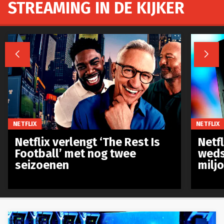
STREAMING IN DE KIJKER


NETFLIX
NETFLIX
Netflix verlengt ‘The Rest Is
Netf
Football’ met nog twee
weds
seizoenen
milj