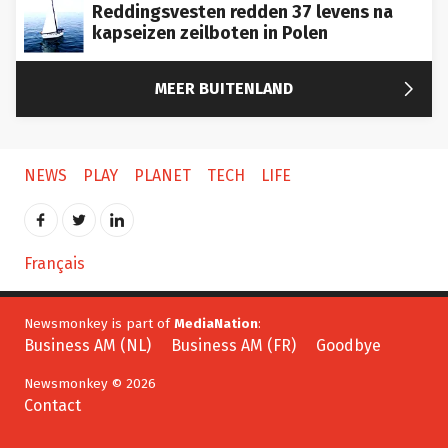
Reddingsvesten redden 37 levens na
kapseizen zeilboten in Polen

MEER BUITENLAND
NEWS
PLAY
PLANET
TECH
LIFE
Français
Newsmonkey is part of
MediaNation
:
Business AM (NL)
Business AM (FR)
Goodbye
Newsmonkey © 2026
Contact