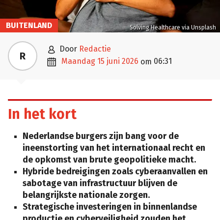
BUITENLAND
Solving Healthcare via Unsplash

door
Redactie
R

maandag 15 juni 2026
06:31
om
In het kort
Nederlandse burgers zijn bang voor de
ineenstorting van het internationaal recht en
de opkomst van brute geopolitieke macht.
Hybride bedreigingen zoals cyberaanvallen en
sabotage van infrastructuur blijven de
belangrijkste nationale zorgen.
Strategische investeringen in binnenlandse
productie en cyberveiligheid zouden het