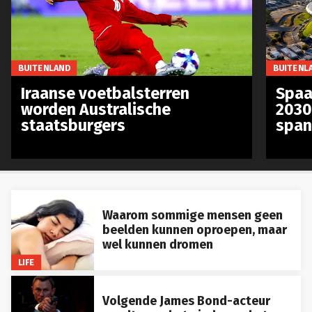
BUITENLAND
BUITENL
Iraanse voetbalsterren
Spaa
worden Australische
2030
staatsburgers
span
Waarom sommige mensen geen
beelden kunnen oproepen, maar
wel kunnen dromen
LIFE
Volgende James Bond-acteur
wordt voor het einde van het