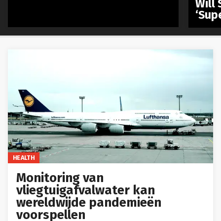
Will 
‘Sup
HEALTH
Monitoring van
vliegtuigafvalwater kan
wereldwijde pandemieën
voorspellen