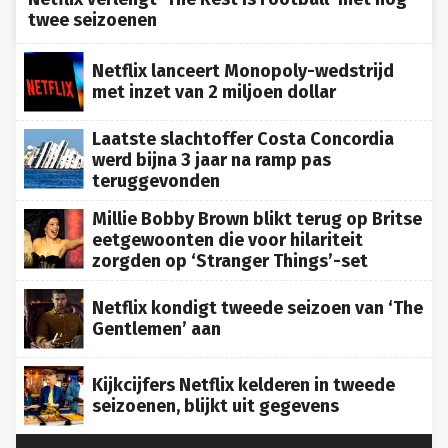
twee seizoenen
Netflix lanceert Monopoly-wedstrijd
met inzet van 2 miljoen dollar
Laatste slachtoffer Costa Concordia
werd bijna 3 jaar na ramp pas
teruggevonden
Millie Bobby Brown blikt terug op Britse
eetgewoonten die voor hilariteit
zorgden op ‘Stranger Things’-set
Netflix kondigt tweede seizoen van ‘The
Gentlemen’ aan
Kijkcijfers Netflix kelderen in tweede
seizoenen, blijkt uit gegevens