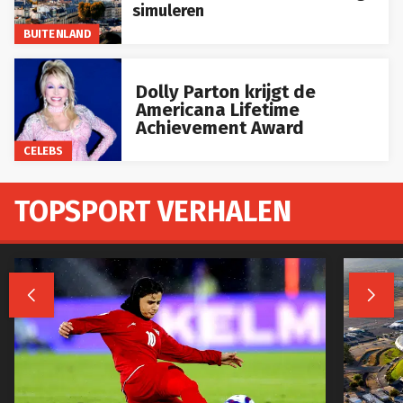
simuleren
BUITENLAND
Dolly Parton krijgt de
Americana Lifetime
Achievement Award
CELEBS
TOPSPORT VERHALEN

