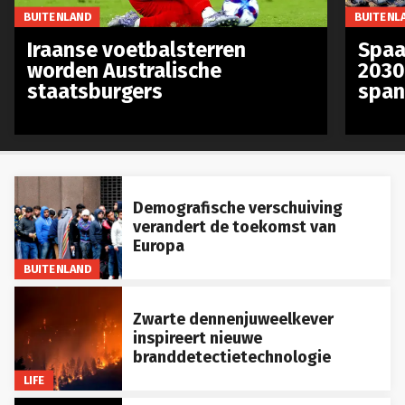
BUITENLAND
BUITENL
Iraanse voetbalsterren
Spaa
worden Australische
2030
staatsburgers
span
Demografische verschuiving
verandert de toekomst van
Europa
BUITENLAND
Zwarte dennenjuweelkever
inspireert nieuwe
branddetectietechnologie
LIFE