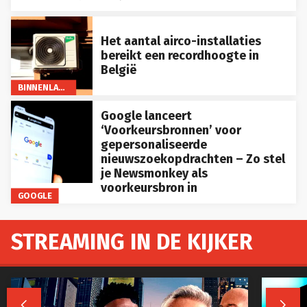
Het aantal airco-installaties
bereikt een recordhoogte in
België
BINNENLAND
Google lanceert
‘Voorkeursbronnen’ voor
gepersonaliseerde
nieuwszoekopdrachten – Zo stel
je Newsmonkey als
voorkeursbron in
GOOGLE
STREAMING IN DE KIJKER

