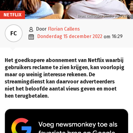
NETFLIX
Bron: cottonbro studio via Pexels

door
Florian Callens
FC

donderdag 15 december 2022
16:29
om
Het goedkopere abonnement van Netflix waarbij
gebruikers reclame te zien krijgen, kan voorlopig
maar op weinig interesse rekenen. De
streamingdienst kan daarvoor adverteerders
niet het beloofde aantal views geven en moet
hen terugbetalen.