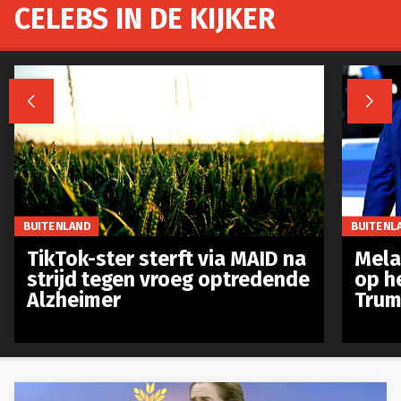
CELEBS IN DE KIJKER


BUITENLAND
BUITENL
TikTok-ster sterft via MAID na
Mela
strijd tegen vroeg optredende
op h
Alzheimer
Trum