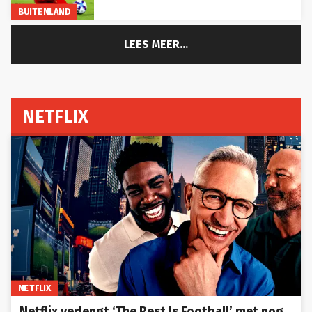
BUITENLAND
LEES MEER...
NETFLIX
NETFLIX
Netflix verlengt ‘The Rest Is Football’ met nog