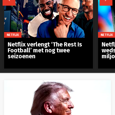
NETFLIX
NETFLIX
Netflix verlengt ‘The Rest Is
Netf
Football’ met nog twee
weds
seizoenen
milj