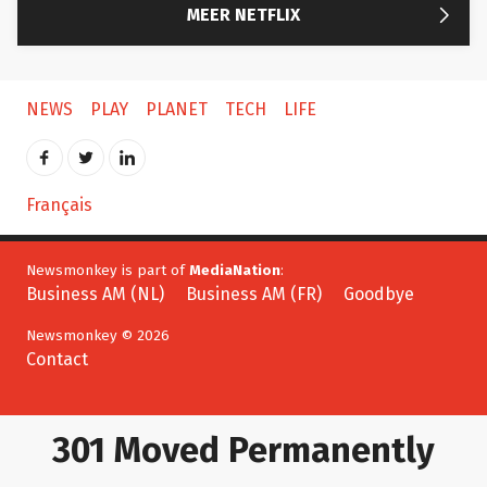

MEER NETFLIX
NEWS
PLAY
PLANET
TECH
LIFE
Français
Newsmonkey is part of
MediaNation
:
Business AM (NL)
Business AM (FR)
Goodbye
Newsmonkey © 2026
Contact
301 Moved Permanently