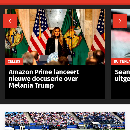


CELEBS
BUITENL
Amazon Prime lanceert
Sean 
nieuwe docuserie over
uitg
Melania Trump