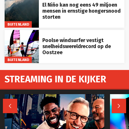
El Niño kan nog eens 49 miljoen
mensen in ernstige hongersnood
storten
BUITENLAND
Poolse windsurfer vestigt
snelheidswereldrecord op de
Oostzee
BUITENLAND
STREAMING IN DE KIJKER

