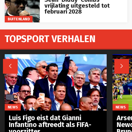
vrijlating uitgesteld tot
februari 2028
BUITENLAND
TOPSPORT VERHALEN


NEWS
NEWS
Luis Figo eist dat Gianni
Arse
Infantino aftreedt als FIFA-
Newc
voorzitter
Brun