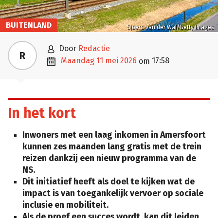
BUITENLAND
Sjoerd van der Wal/Getty Images

door
Redactie
R

maandag 11 mei 2026
17:58
om
In het kort
Inwoners met een laag inkomen in Amersfoort
kunnen zes maanden lang gratis met de trein
reizen dankzij een nieuw programma van de
NS.
Dit initiatief heeft als doel te kijken wat de
impact is van toegankelijk vervoer op sociale
inclusie en mobiliteit.
Als de proef een succes wordt, kan dit leiden