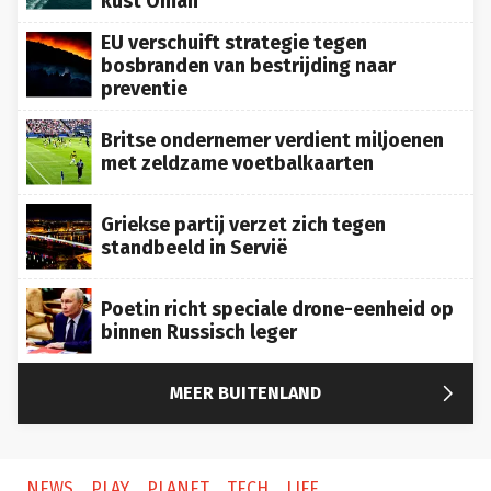
EU verschuift strategie tegen
bosbranden van bestrijding naar
preventie
Britse ondernemer verdient miljoenen
met zeldzame voetbalkaarten
Griekse partij verzet zich tegen
standbeeld in Servië
Poetin richt speciale drone-eenheid op
binnen Russisch leger

MEER BUITENLAND
NEWS
PLAY
PLANET
TECH
LIFE