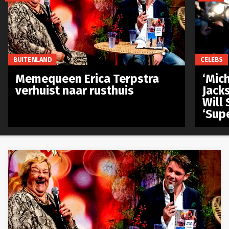
BUITENLAND
CELEBS
Memequeen Erica Terpstra
‘Mich
verhuist naar rusthuis
Jack
Will 
‘Sup