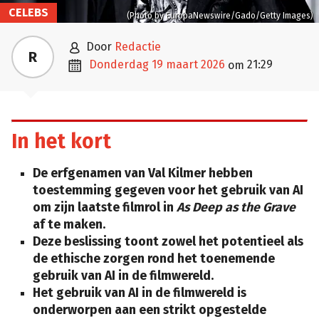
CELEBS
(Photo by EuropaNewswire/Gado/Getty Images)

door
Redactie
R

donderdag 19 maart 2026
21:29
om
In het kort
De erfgenamen van Val Kilmer hebben
toestemming gegeven voor het gebruik van AI
om zijn laatste filmrol in
As Deep as the Grave
af te maken.
Deze beslissing toont zowel het potentieel als
de ethische zorgen rond het toenemende
gebruik van AI in de filmwereld.
Het gebruik van AI in de filmwereld is
onderworpen aan een strikt opgestelde