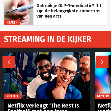
Gebruik je GLP-1-medicatie? Dit
zijn de belangrijkste zomertips
van een arts
HEALTH
STREAMING IN DE KIJKER


NETFLIX
NETFLIX
Netflix verlengt ‘The Rest Is
Netf