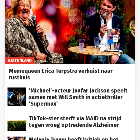
BUITENLAND
Memequeen Erica Terpstra verhuist naar
rusthuis
‘Michael’-acteur Jaafar Jackson speelt
samen met Will Smith in actiethriller
‘Supermax’
TikTok-ster sterft via MAID na strijd
tegen vroeg optredende Alzheimer
Melania Trump heeft kritiek op het