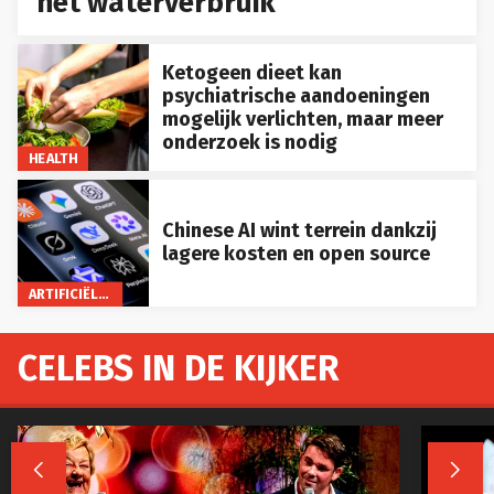
het waterverbruik
Ketogeen dieet kan
psychiatrische aandoeningen
mogelijk verlichten, maar meer
onderzoek is nodig
HEALTH
Chinese AI wint terrein dankzij
lagere kosten en open source
ARTIFICIËLE INTELLIGENTIE
CELEBS IN DE KIJKER

