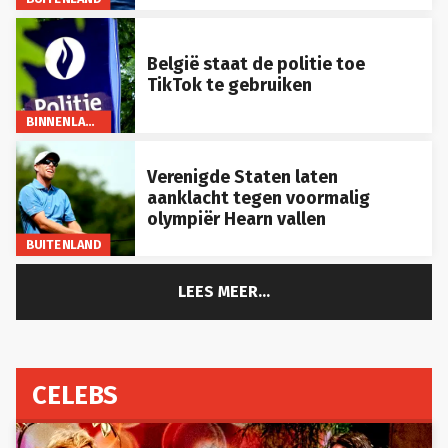
België staat de politie toe
TikTok te gebruiken
BINNENLAND
Verenigde Staten laten
aanklacht tegen voormalig
olympiër Hearn vallen
BUITENLAND
LEES MEER...
CELEBS