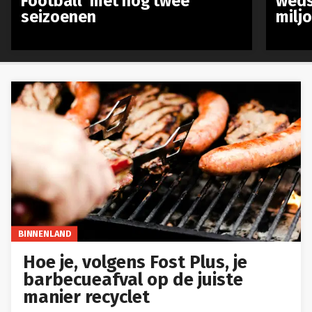
Football’ met nog twee
weds
seizoenen
milj
BINNENLAND
Hoe je, volgens Fost Plus, je
barbecueafval op de juiste
manier recyclet