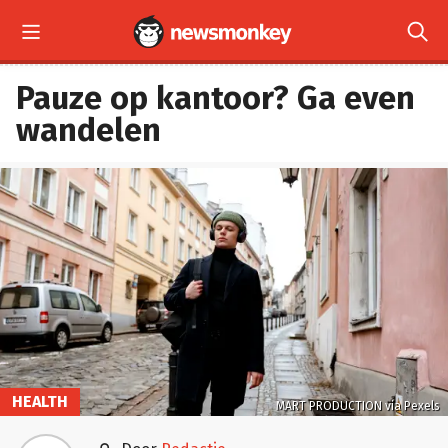


Pauze op kantoor? Ga even
wandelen
HEALTH
MART PRODUCTION via Pexels