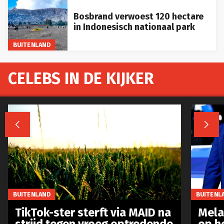
Bosbrand verwoest 120 hectare
in Indonesisch nationaal park
BUITENLAND
CELEBS IN DE KIJKER


BUITENLAND
BUITENL
TikTok-ster sterft via MAID na
Mela
strijd tegen vroeg optredende
op h