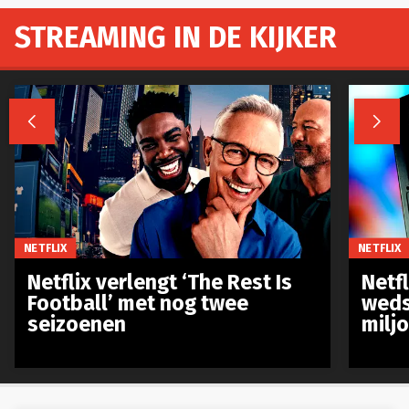
STREAMING IN DE KIJKER


NETFLIX
NETFLIX
Netflix verlengt ‘The Rest Is
Netf
Football’ met nog twee
weds
seizoenen
milj