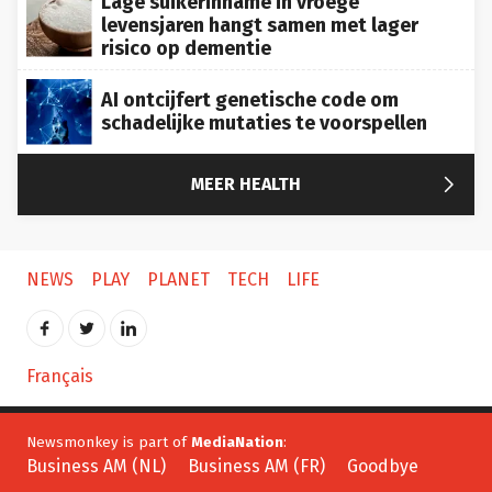
levensjaren hangt samen met lager
risico op dementie
AI ontcijfert genetische code om
schadelijke mutaties te voorspellen

MEER HEALTH
NEWS
PLAY
PLANET
TECH
LIFE
Français
Newsmonkey is part of
MediaNation
:
Business AM (NL)
Business AM (FR)
Goodbye