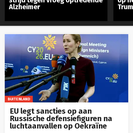
Alzheimer
Trum
BUITENLAND
EU legt sancties op aan
Russische defensiefiguren na
luchtaanvallen op Oekraïne