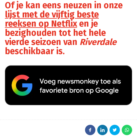
Of je kan eens neuzen in onze
lijst met de vijftig beste
reeksen op Netflix
en je
bezighouden tot het hele
vierde seizoen van
Riverdale
beschikbaar is.