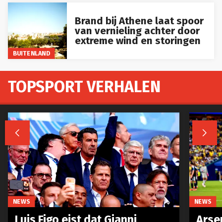
Brand bij Athene laat spoor
van vernieling achter door
extreme wind en storingen
BUITENLAND
TOPSPORT VERHALEN


NEWS
NEWS
Luis Figo eist dat Gianni
Arse