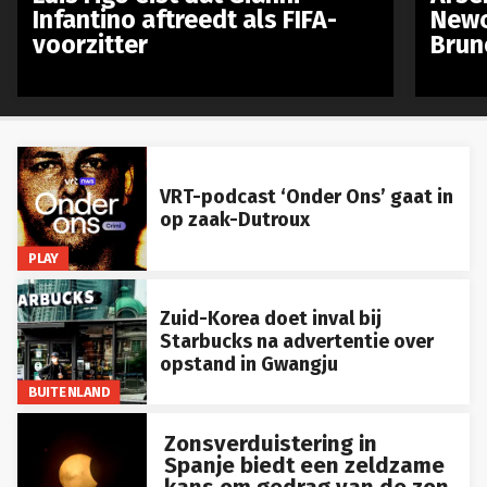
Infantino aftreedt als FIFA-
Newc
voorzitter
Brun
VRT-podcast ‘Onder Ons’ gaat in
op zaak-Dutroux
PLAY
Zuid-Korea doet inval bij
Starbucks na advertentie over
opstand in Gwangju
BUITENLAND
Zonsverduistering in
Spanje biedt een zeldzame
kans om gedrag van de zon