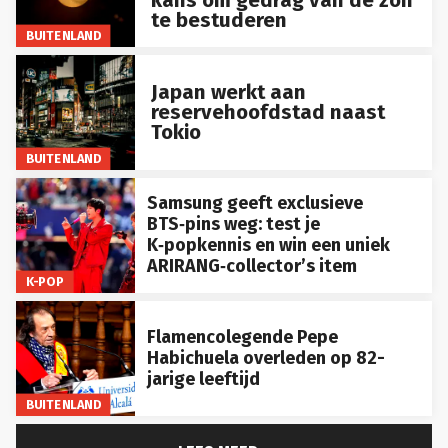
te bestuderen
BUITENLAND
Japan werkt aan
reservehoofdstad naast
Tokio
BUITENLAND
Samsung geeft exclusieve
BTS‑pins weg: test je
K‑popkennis en win een uniek
ARIRANG‑collector’s item
K-POP
Flamencolegende Pepe
Habichuela overleden op 82-
jarige leeftijd
BUITENLAND