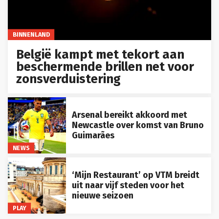
BINNENLAND
België kampt met tekort aan
beschermende brillen net voor
zonsverduistering
Arsenal bereikt akkoord met
Newcastle over komst van Bruno
Guimarães
NEWS
‘Mijn Restaurant’ op VTM breidt
uit naar vijf steden voor het
nieuwe seizoen
PLAY