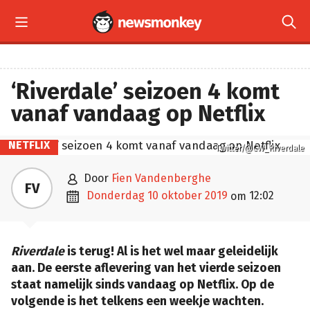


‘Riverdale’ seizoen 4 komt
vanaf vandaag op Netflix
NETFLIX
Twitter/@CW_Riverdale

door
Fien Vandenberghe
FV

donderdag 10 oktober 2019
12:02
om
Riverdale
is terug! Al is het wel maar geleidelijk
aan. De eerste aflevering van het vierde seizoen
staat namelijk sinds vandaag op Netflix. Op de
volgende is het telkens een weekje wachten.