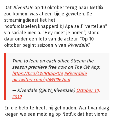
Dat
Riverdale
op 10 oktober terug naar Netflix
zou komen, was al een tijdje geweten. De
streamingdienst liet het
hoofdrolspeler/knapperd KJ Apa zelf “vertellen”
via sociale media. “Hey moet je horen”, stond
daar onder een foto van de acteur. “Op 10
oktober begint seizoen 4 van
Riverdale
.”
Time to lean on each other. Stream the
season premiere free now on The CW App:
https://t.co/LWIRBSp7Ue
#Riverdale
pic.twitter.com/qhWP9vVuuf
— Riverdale (@CW_Riverdale)
October 10,
2019
En die belofte heeft hij gehouden. Want vandaag
kregen we een melding op Netflix dat het vierde