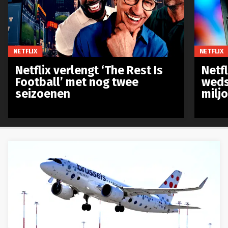
NETFLIX
NETFLIX
Netflix verlengt ‘The Rest Is
Netf
Football’ met nog twee
weds
seizoenen
milj