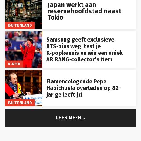
Japan werkt aan
reservehoofdstad naast
Tokio
BUITENLAND
Samsung geeft exclusieve
BTS‑pins weg: test je
K‑popkennis en win een uniek
ARIRANG‑collector’s item
K-POP
Flamencolegende Pepe
Habichuela overleden op 82-
jarige leeftijd
BUITENLAND
LEES MEER...