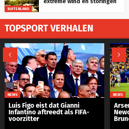
BUITENLAND
TOPSPORT VERHALEN


NEWS
NEWS
Luis Figo eist dat Gianni
Arse
Infantino aftreedt als FIFA-
Newc
voorzitter
Brun