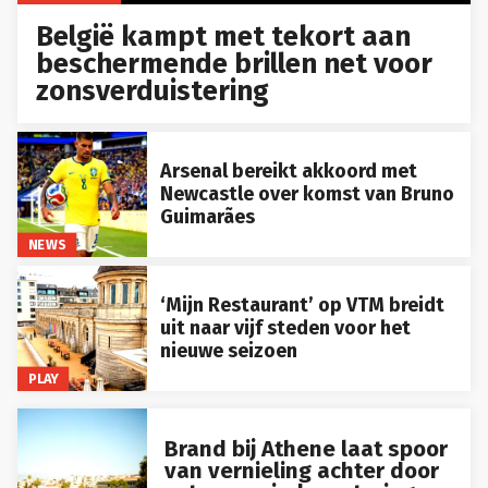
België kampt met tekort aan
beschermende brillen net voor
zonsverduistering
Arsenal bereikt akkoord met
Newcastle over komst van Bruno
Guimarães
NEWS
‘Mijn Restaurant’ op VTM breidt
uit naar vijf steden voor het
nieuwe seizoen
PLAY
Brand bij Athene laat spoor
van vernieling achter door
extreme wind en storingen