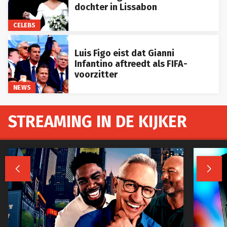
dochter in Lissabon
CELEBS
Luis Figo eist dat Gianni
Infantino aftreedt als FIFA-
voorzitter
NEWS
STREAMING IN DE KIJKER

