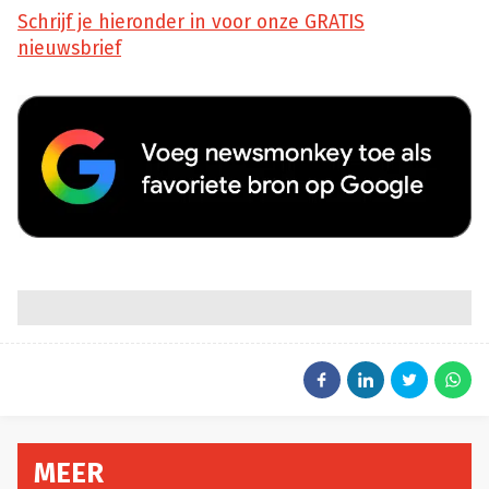
Schrijf je hieronder in voor onze GRATIS
nieuwsbrief
MEER