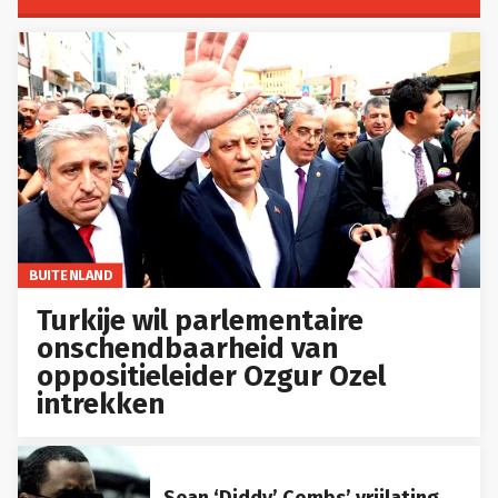
BUITENLAND
Turkije wil parlementaire
onschendbaarheid van
oppositieleider Ozgur Ozel
intrekken
Sean ‘Diddy’ Combs’ vrijlating