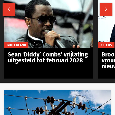


BUITENLAND
CELEBS
Sean ‘Diddy’ Combs’ vrijlating
Broo
uitgesteld tot februari 2028
vrou
nieu