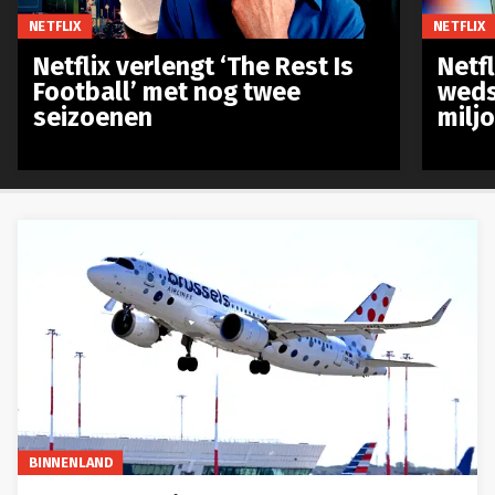
NETFLIX
NETFLIX
Netflix verlengt ‘The Rest Is
Netf
Football’ met nog twee
weds
seizoenen
milj
BINNENLAND