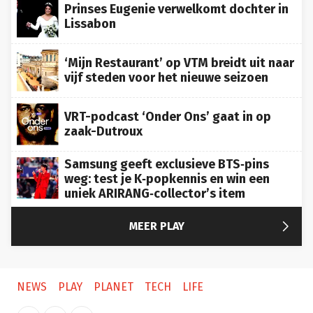
Prinses Eugenie verwelkomt dochter in
Lissabon
‘Mijn Restaurant’ op VTM breidt uit naar
vijf steden voor het nieuwe seizoen
VRT-podcast ‘Onder Ons’ gaat in op
zaak-Dutroux
Samsung geeft exclusieve BTS‑pins
weg: test je K‑popkennis en win een
uniek ARIRANG‑collector’s item

MEER PLAY
NEWS
PLAY
PLANET
TECH
LIFE