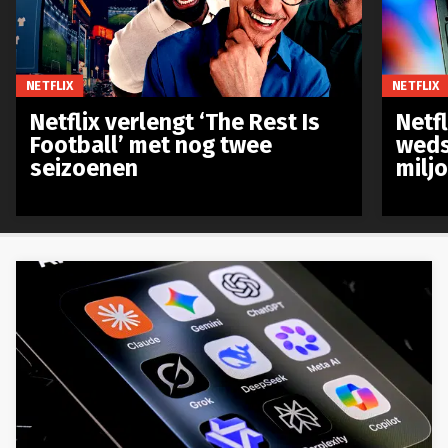
NETFLIX
NETFLIX
Netflix verlengt ‘The Rest Is
Netf
Football’ met nog twee
weds
seizoenen
milj