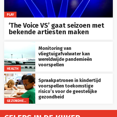
PLAY
‘The Voice VS’ gaat seizoen met
bekende artiesten maken
Monitoring van
vliegtuigafvalwater kan
wereldwijde pandemieën
voorspellen
HEALTH
Spraakpatronen in kindertijd
voorspellen toekomstige
risico’s voor de geestelijke
gezondheid
GEZONDHEID