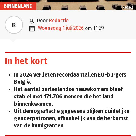
BINNENLAND
Pexels

door
Redactie
R

woensdag 1 juli 2026
11:29
om
In het kort
In 2024 verlieten recordaantallen EU-burgers
België.
Het aantal buitenlandse nieuwkomers bleef
stabiel met 171.706 mensen die het land
binnenkwamen.
Uit demografische gegevens blijken duidelijke
genderpatronen, afhankelijk van de herkomst
van de immigranten.