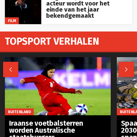
acteur wordt voor het
einde van het jaar
bekendgemaakt
FILM
TOPSPORT VERHALEN


BUITENLAND
BUITENL
Iraanse voetbalsterren
Spaa
worden Australische
2030