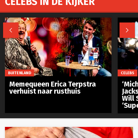
CELEBS IN DE KIJKER


BUITENLAND
CELEBS
Memequeen Erica Terpstra
‘Mich
verhuist naar rusthuis
Jack
Will 
‘Sup