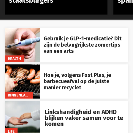
staatsburgers
span
Gebruik je GLP-1-medicatie? Dit
zijn de belangrijkste zomertips
van een arts
HEALTH
Hoe je, volgens Fost Plus, je
barbecueafval op de juiste
manier recyclet
BINNENLAND
Linkshandigheid en ADHD
blijken vaker samen voor te
komen
LIFE