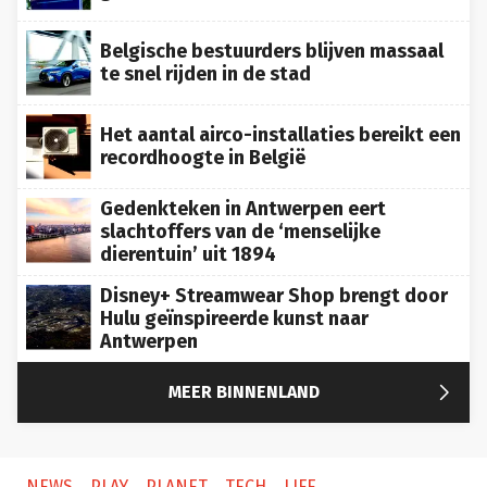
Belgische bestuurders blijven massaal
te snel rijden in de stad
Het aantal airco-installaties bereikt een
recordhoogte in België
Gedenkteken in Antwerpen eert
slachtoffers van de ‘menselijke
dierentuin’ uit 1894
Disney+ Streamwear Shop brengt door
Hulu geïnspireerde kunst naar
Antwerpen

MEER BINNENLAND
NEWS
PLAY
PLANET
TECH
LIFE