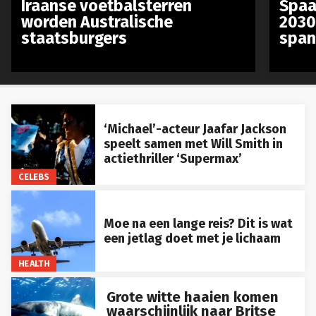
worden Australische
2030
staatsburgers
span
‘Michael’-acteur Jaafar Jackson
speelt samen met Will Smith in
actiethriller ‘Supermax’
CELEBS
Moe na een lange reis? Dit is wat
een jetlag doet met je lichaam
HEALTH
Grote witte haaien komen
waarschijnlijk naar Britse
wateren, waarschuwen