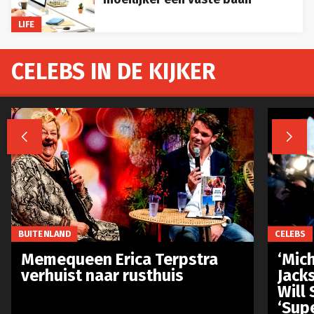
LIFE
CELEBS IN DE KIJKER


BUITENLAND
CELEBS
Memequeen Erica Terpstra
‘Mich
verhuist naar rusthuis
Jack
Will 
‘Sup