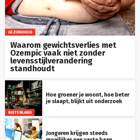
GEZONDHEID
Waarom gewichtsverlies met
Ozempic vaak niet zonder
levensstijlverandering
standhoudt
Hoe groener je woont, hoe beter
je slaapt, blijkt uit onderzoek
BUITENLAND
Jongeren krijgen steeds
moeilijker een vaste baan