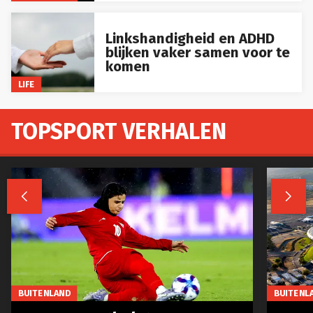
Linkshandigheid en ADHD
blijken vaker samen voor te
komen
LIFE
TOPSPORT VERHALEN


BUITENLAND
BUITENL
Iraanse voetbalsterren
Spaa