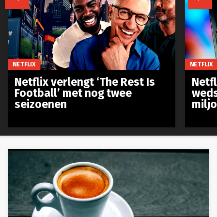
NETFLIX
NETFLIX
Netflix verlengt ‘The Rest Is
Netf
Football’ met nog twee
weds
seizoenen
milj