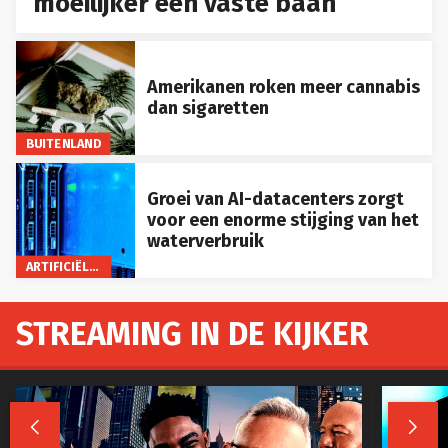
moeilijker een vaste baan
Amerikanen roken meer cannabis
dan sigaretten
BUITENLAND
Groei van AI-datacenters zorgt
voor een enorme stijging van het
waterverbruik
ARTIFICIËLE INTELLIGENTIE
STREAMING IN DE KIJKER

