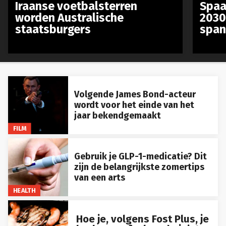
Iraanse voetbalsterren
Spaa
worden Australische
2030
staatsburgers
span
Volgende James Bond-acteur
wordt voor het einde van het
jaar bekendgemaakt
FILM
Gebruik je GLP-1-medicatie? Dit
zijn de belangrijkste zomertips
van een arts
HEALTH
Hoe je, volgens Fost Plus, je