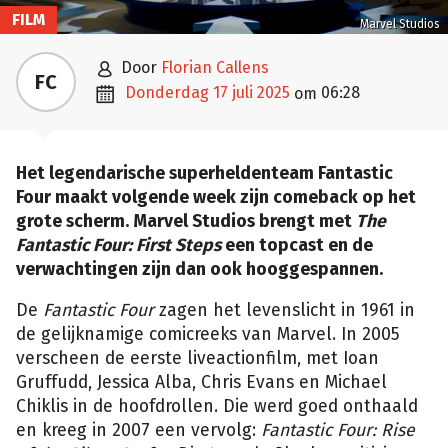
FILM
Marvel Studios

door
Florian Callens
FC

donderdag 17 juli 2025
06:28
om
Het legendarische superheldenteam Fantastic
Four maakt volgende week zijn comeback op het
grote scherm. Marvel Studios brengt met
The
Fantastic Four: First Steps
een topcast en de
verwachtingen zijn dan ook hooggespannen.
De
Fantastic Four
zagen het levenslicht in 1961 in
de gelijknamige comicreeks van Marvel. In 2005
verscheen de eerste liveactionfilm, met Ioan
Gruffudd, Jessica Alba, Chris Evans en Michael
Chiklis in de hoofdrollen. Die werd goed onthaald
en kreeg in 2007 een vervolg:
Fantastic Four: Rise