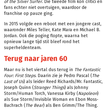
of the Silver Surfer
. Die tweede film kon critici en
fans echter niet overtuigen, waardoor de
franchise op pauze ging.
In 2015 volgde een reboot met een jongere cast,
waaronder Miles Teller, Kate Mara en Michael B.
Jordan. Ook die poging flopte, waarna het
opnieuw lange tijd stil bleef rond het
superheldenteam.
Terug naar jaren 60
Maar nu is het viertal dus terug in
The Fantastic
Four: First Steps
. Daarin zie je Pedro Pascal (
The
Last of Us
) als leider Reed Richards/Mr. Fantastic,
Joseph Quinn (
Stranger Things
) als Johnny
Storm/Human Torch, Vanessa Kirby (
Napoleon
)
als Sue Storm/Invisible Woman en Ebon Moss-
Bachrach (
The Bear
) als Ben Grimm/The Thing.