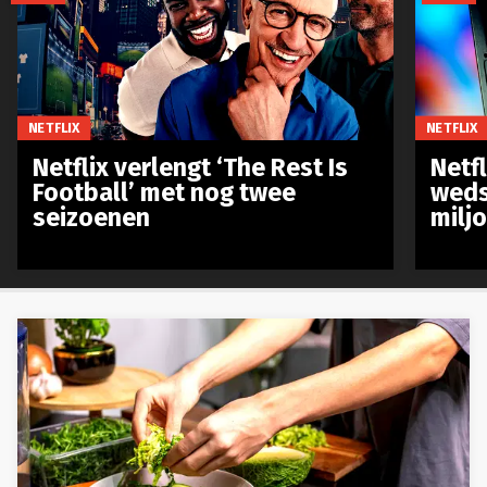
NETFLIX
NETFLIX
Netflix verlengt ‘The Rest Is
Netf
Football’ met nog twee
weds
seizoenen
milj