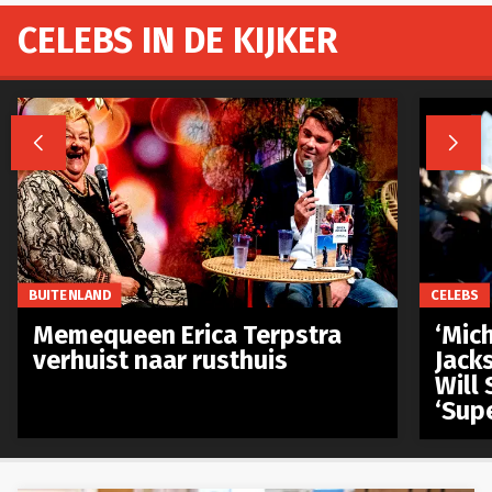
CELEBS IN DE KIJKER


BUITENLAND
CELEBS
Memequeen Erica Terpstra
‘Mich
verhuist naar rusthuis
Jack
Will 
‘Sup