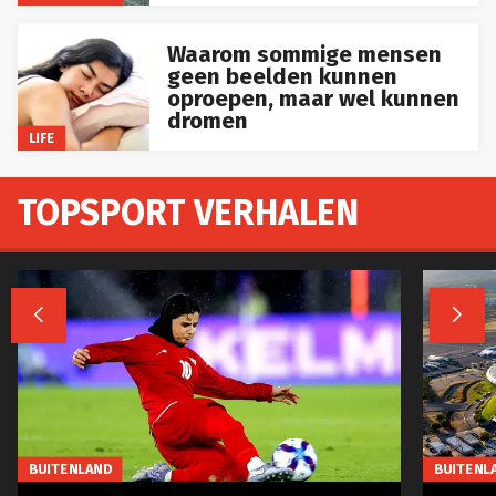
Waarom sommige mensen
geen beelden kunnen
oproepen, maar wel kunnen
dromen
LIFE
TOPSPORT VERHALEN


BUITENLAND
BUITENL