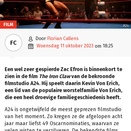
FILM
A24

door
Florian Callens
FC

woensdag 11 oktober 2023
18:25
om
Een wel zeer gespierde Zac Efron is binnenkort te
zien in de film
The Iron Claw
van de bekroonde
filmstudio A24. Hij speelt daarin Kevin Von Erich,
een lid van de populaire worstelfamilie Von Erich,
die een heel droevige familiegeschiedenis heeft.
A24 is ongetwijfeld de meest geprezen filmstudio
van het moment. Zo kregen ze de afgelopen acht
jaar maar liefst 49 Oscarnominaties, waarvan ze
velen wisten te verzilveren. De bekendste films