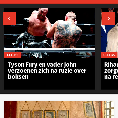


CELEBS
CELEBS
Tyson Fury en vader John
Riha
verzoenen zich na ruzie over
zorg
boksen
na r