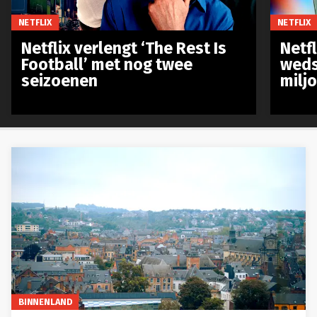
NETFLIX
NETFLIX
Netflix verlengt ‘The Rest Is
Netf
Football’ met nog twee
weds
seizoenen
milj
BINNENLAND