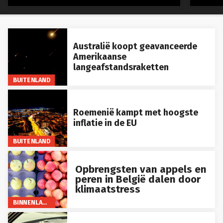
Australië koopt geavanceerde
Amerikaanse
langeafstandsraketten
BUITENLAND
Roemenië kampt met hoogste
inflatie in de EU
BUITENLAND
Opbrengsten van appels en
peren in België dalen door
klimaatstress
BINNENLAND