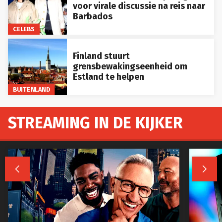
voor virale discussie na reis naar
Barbados
CELEBS
Finland stuurt
grensbewakingseenheid om
Estland te helpen
BUITENLAND
STREAMING IN DE KIJKER

