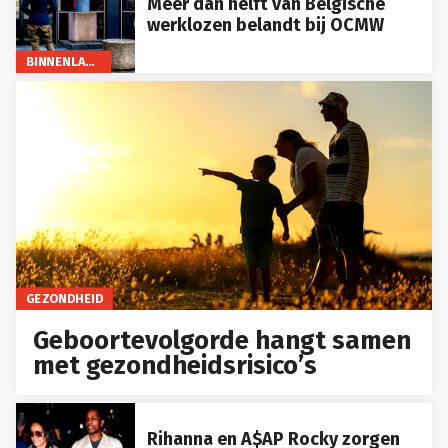
Meer dan helft van Belgische
werklozen belandt bij OCMW
BINNENLAND
GEZONDHEID
Geboortevolgorde hangt samen
met gezondheidsrisico’s
Rihanna en A$AP Rocky zorgen