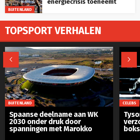
energiecrisis toeneemt
BUITENLAND
TOPSPORT VERHALEN


BUITENLAND
CELEBS
Spaanse deelname aan WK
Tyso
2030 onder druk door
verz
spanningen met Marokko
boks