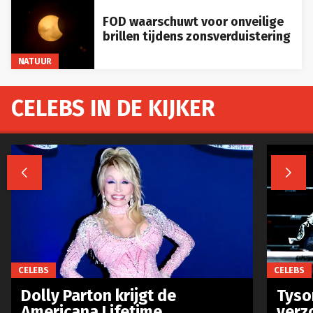
FOD waarschuwt voor onveilige
brillen tijdens zonsverduistering
NATUUR
CELEBS IN DE KIJKER


CELEBS
CELEBS
Dolly Parton krijgt de
Tyso
Americana Lifetime
verz