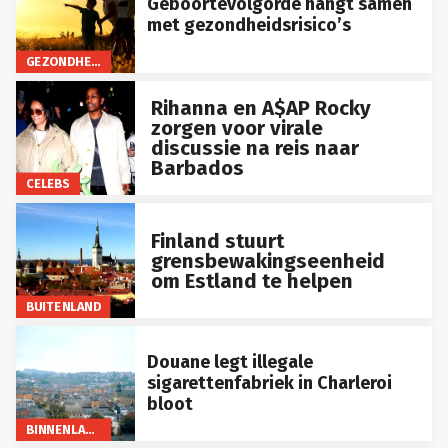
Geboortevolgorde hangt samen
met gezondheidsrisico’s
GEZONDHEID
Rihanna en A$AP Rocky
zorgen voor virale
discussie na reis naar
Barbados
CELEBS
Finland stuurt
grensbewakingseenheid
om Estland te helpen
BUITENLAND
Douane legt illegale
sigarettenfabriek in Charleroi
bloot
BINNENLAND