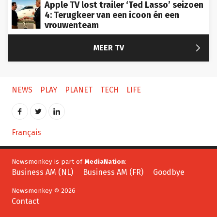
Apple TV lost trailer ‘Ted Lasso’ seizoen
4: Terugkeer van een icoon én een
vrouwenteam

MEER TV
NEWS
PLAY
PLANET
TECH
LIFE
Français
Newsmonkey is part of
MediaNation
:
Business AM (NL)
Business AM (FR)
Goodbye
Newsmonkey © 2026
Contact