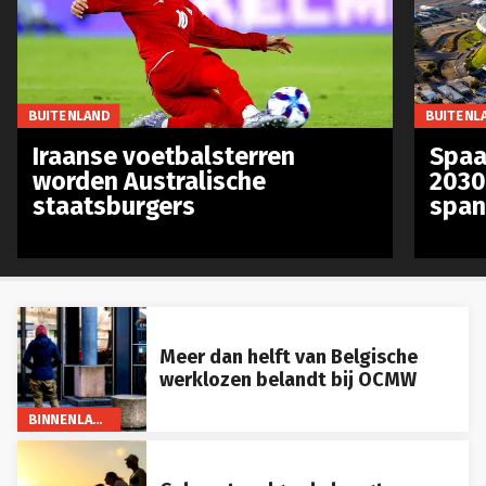
BUITENLAND
BUITENL
Iraanse voetbalsterren
Spaa
worden Australische
2030
staatsburgers
span
Meer dan helft van Belgische
werklozen belandt bij OCMW
BINNENLAND