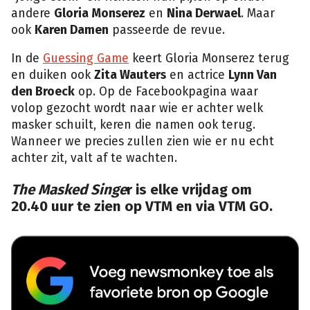
andere
Gloria Monserez
en
Nina Derwael
. Maar
ook
Karen Damen
passeerde de revue.
In de
Guessing Game
keert Gloria Monserez terug
en duiken ook
Zita Wauters
en actrice
Lynn Van
den Broeck
op. Op de Facebookpagina waar
volop gezocht wordt naar wie er achter welk
masker schuilt, keren die namen ook terug.
Wanneer we precies zullen zien wie er nu echt
achter zit, valt af te wachten.
The Masked Singe
r is elke vrijdag om
20.40 uur te zien op VTM en via VTM GO.