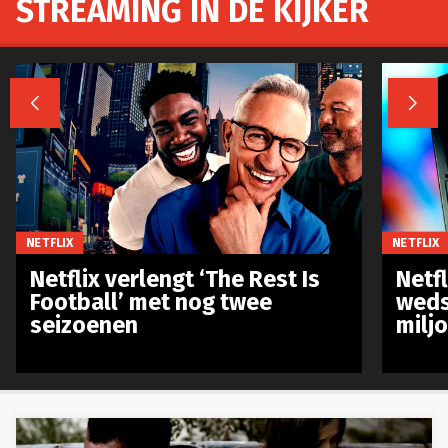
STREAMING IN DE KIJKER


NETFLIX
NETFLIX
Netflix verlengt ‘The Rest Is
Netf
Football’ met nog twee
weds
seizoenen
milj