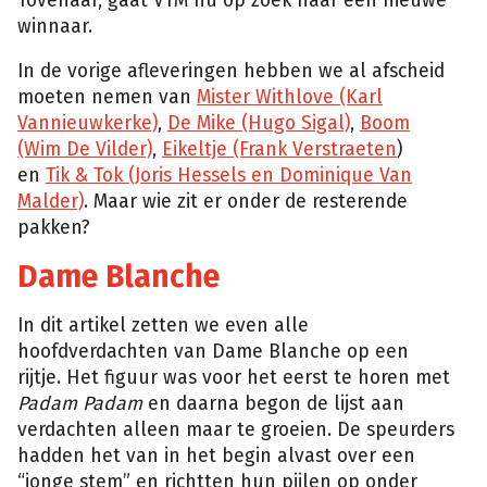
Tovenaar, gaat VTM nu op zoek naar een nieuwe
winnaar.
In de vorige afleveringen hebben we al afscheid
moeten nemen van
Mister Withlove (Karl
Vannieuwkerke)
,
De Mike (Hugo Sigal)
,
Boom
(Wim De Vilder)
,
Eikeltje (Frank Verstraeten
)
en
Tik & Tok (Joris Hessels en Dominique Van
Malder)
. Maar wie zit er onder de resterende
pakken?
Dame Blanche
In dit artikel zetten we even alle
hoofdverdachten van Dame Blanche op een
rijtje. Het figuur was voor het eerst te horen met
Padam Padam
en daarna begon de lijst aan
verdachten alleen maar te groeien. De speurders
hadden het van in het begin alvast over een
“jonge stem” en richtten hun pijlen op onder