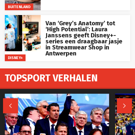
BUITENLAND
Van ‘Grey’s Anatomy’ tot
‘High Potential’: Laura
Janssens geeft Disney+-
series een draagbaar jasje
in Streamwear Shop in
Antwerpen
DISNEY+
TOPSPORT VERHALEN

