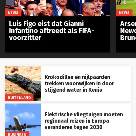
NEWS
NEWS
Luis Figo eist dat Gianni
Arse
Infantino aftreedt als FIFA-
Newc
voorzitter
Brun
Krokodillen en nijlpaarden
trekken woonwijken in door
stijgend water in Kenia
BUITENLAND
Elektrische vliegtuigen moeten
regionaal reizen in Europa
veranderen tegen 2030
BUSINESS