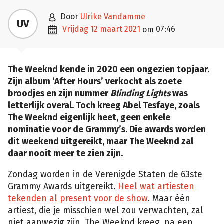

door
Ulrike Vandamme
UV

vrijdag 12 maart 2021
07:46
om
The Weeknd kende in 2020 een ongezien topjaar.
Zijn album ‘After Hours’ verkocht als zoete
broodjes en zijn nummer
Blinding Lights
was
letterlijk overal. Toch kreeg Abel Tesfaye, zoals
The Weeknd eigenlijk heet, geen enkele
nominatie voor de Grammy’s. Die awards worden
dit weekend uitgereikt, maar The Weeknd zal
daar nooit meer te zien zijn.
Zondag worden in de Verenigde Staten de 63ste
Grammy Awards uitgereikt.
Heel wat artiesten
tekenden al present voor de show
. Maar één
artiest, die je misschien wel zou verwachten, zal
niet aanwezig zijn. The Weeknd kreeg, na een