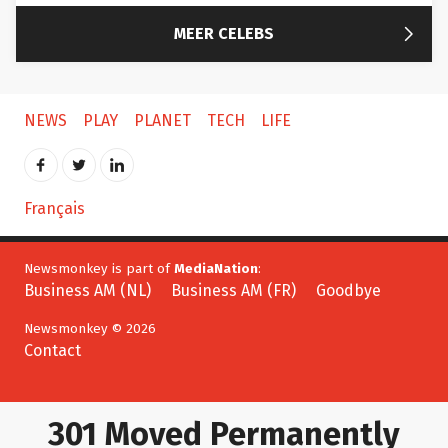

MEER CELEBS
NEWS
PLAY
PLANET
TECH
LIFE
Français
Newsmonkey is part of
MediaNation
:
Business AM (NL)
Business AM (FR)
Goodbye
Newsmonkey © 2026
Contact
301 Moved Permanently