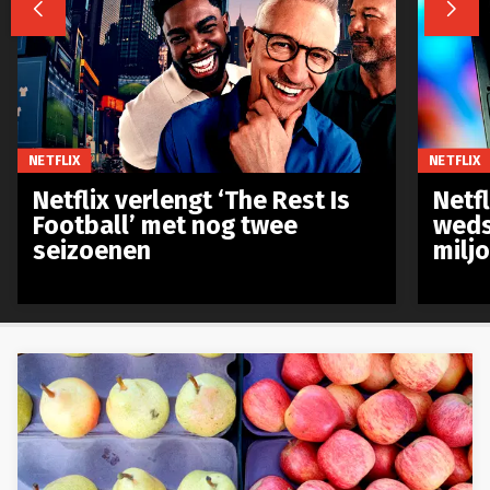


NETFLIX
NETFLIX
Netflix verlengt ‘The Rest Is
Netf
Football’ met nog twee
weds
seizoenen
milj