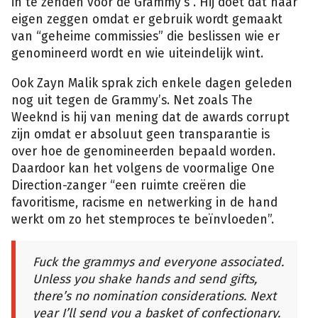
in te zenden voor de Grammy’s”. Hij doet dat naar
eigen zeggen omdat er gebruik wordt gemaakt
van “geheime commissies” die beslissen wie er
genomineerd wordt en wie uiteindelijk wint.
Ook Zayn Malik sprak zich enkele dagen geleden
nog uit tegen de Grammy’s. Net zoals The
Weeknd is hij van mening dat de awards corrupt
zijn omdat er absoluut geen transparantie is
over hoe de genomineerden bepaald worden.
Daardoor kan het volgens de voormalige One
Direction-zanger “een ruimte creëren die
favoritisme, racisme en netwerking in de hand
werkt om zo het stemproces te beïnvloeden”.
Fuck the grammys and everyone associated.
Unless you shake hands and send gifts,
there’s no nomination considerations. Next
year I’ll send you a basket of confectionary.