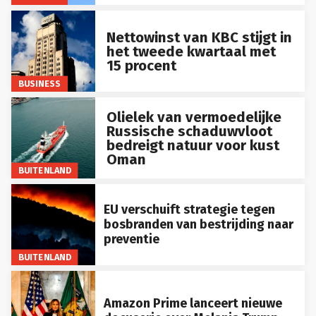
Nettowinst van KBC stijgt in
het tweede kwartaal met
15 procent
BUSINESS
Olielek van vermoedelijke
Russische schaduwvloot
bedreigt natuur voor kust
Oman
BUITENLAND
EU verschuift strategie tegen
bosbranden van bestrijding naar
preventie
BUITENLAND
Amazon Prime lanceert nieuwe
docuserie over Melania Trump