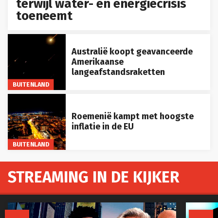
terwijl water- en energiecrisis
toeneemt
Australië koopt geavanceerde
Amerikaanse
langeafstandsraketten
BUITENLAND
Roemenië kampt met hoogste
inflatie in de EU
BUITENLAND
STREAMING IN DE KIJKER