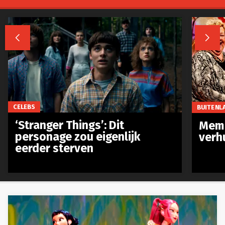


CELEBS
BUITENL
‘Stranger Things’: Dit
Meme
personage zou eigenlijk
verh
eerder sterven