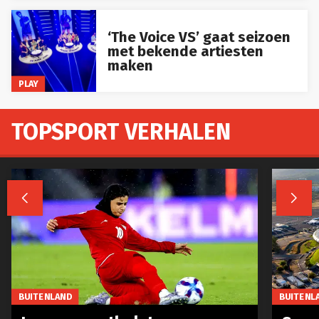
‘The Voice VS’ gaat seizoen
met bekende artiesten
maken
PLAY
TOPSPORT VERHALEN


BUITENLAND
BUITENL
Iraanse voetbalsterren
Spaa