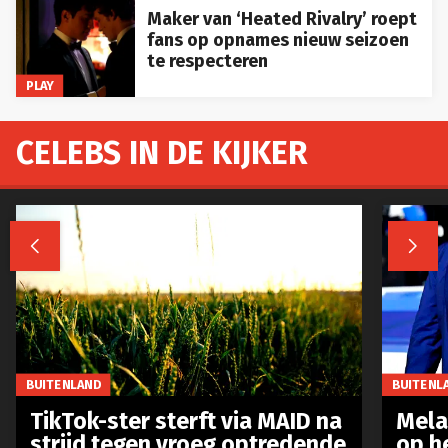
Maker van ‘Heated Rivalry’ roept
fans op opnames nieuw seizoen
te respecteren
PLAY
CELEBS IN DE KIJKER


BUITENLAND
BUITENL
TikTok-ster sterft via MAID na
Mela
strijd tegen vroeg optredende
op h