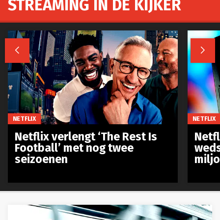
STREAMING IN DE KIJKER


NETFLIX
NETFLIX
Netflix verlengt ‘The Rest Is
Netf
Football’ met nog twee
weds
seizoenen
milj