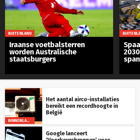
BUITENLAND
BUITENL
Iraanse voetbalsterren
Spaa
worden Australische
2030
staatsburgers
span
Het aantal airco-installaties
bereikt een recordhoogte in
België
BINNENLAND
Google lanceert
‘Voorkeursbronnen’ voor