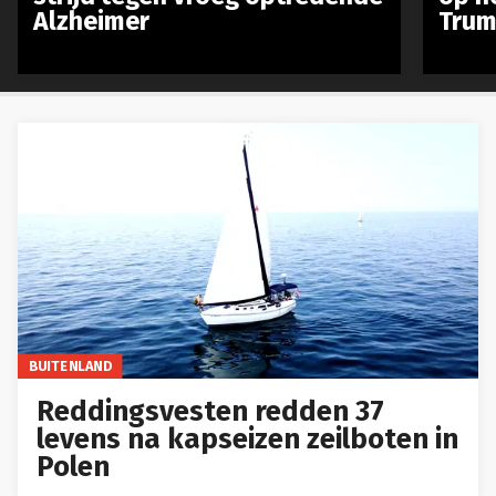
Alzheimer
Trum
BUITENLAND
Reddingsvesten redden 37
levens na kapseizen zeilboten in
Polen