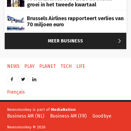
groei in het tweede kwartaal
Brussels Airlines rapporteert verlies van
70 miljoen euro

MEER BUSINESS
NEWS
PLAY
PLANET
TECH
LIFE
Français
Newsmonkey is part of
MediaNation
:
Business AM (NL)
Business AM (FR)
Goodbye
Newsmonkey © 2026