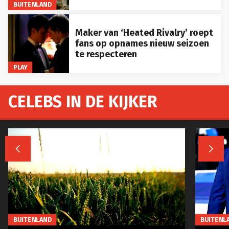
BUITENLAND
Maker van ‘Heated Rivalry’ roept
fans op opnames nieuw seizoen
te respecteren
PLAY
CELEBS IN DE KIJKER


BUITENLAND
BUITENL