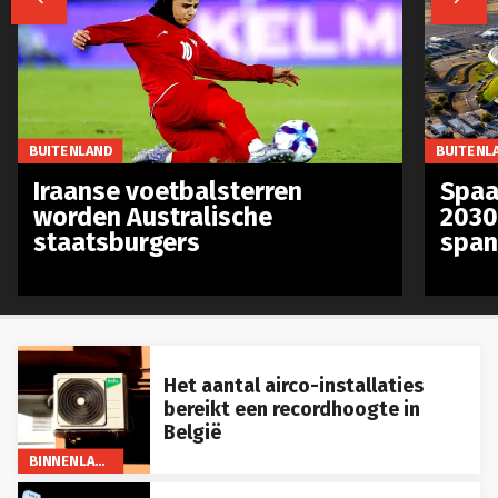
BUITENLAND
BUITENL
Iraanse voetbalsterren
Spaa
worden Australische
2030
staatsburgers
span
Het aantal airco-installaties
bereikt een recordhoogte in
België
BINNENLAND