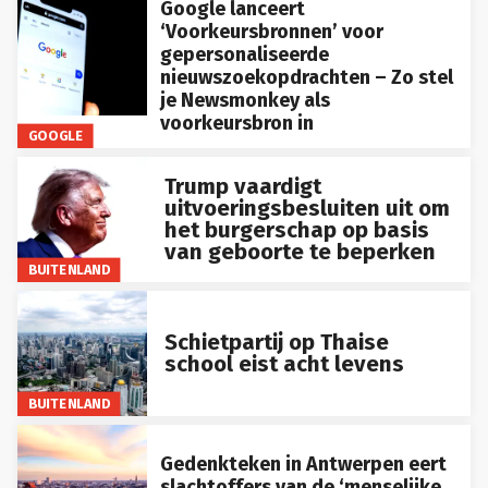
Google lanceert
‘Voorkeursbronnen’ voor
gepersonaliseerde
nieuwszoekopdrachten – Zo stel
je Newsmonkey als
voorkeursbron in
GOOGLE
Trump vaardigt
uitvoeringsbesluiten uit om
het burgerschap op basis
van geboorte te beperken
BUITENLAND
Schietpartij op Thaise
school eist acht levens
BUITENLAND
Gedenkteken in Antwerpen eert
slachtoffers van de ‘menselijke