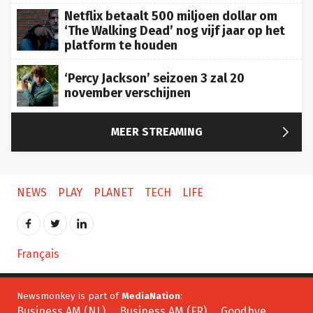
Netflix betaalt 500 miljoen dollar om
‘The Walking Dead’ nog vijf jaar op het
platform te houden
‘Percy Jackson’ seizoen 3 zal 20
november verschijnen

MEER STREAMING
NEWS
PLAY
PLANET
TECH
LIFE
Français
Newsmonkey is part of
MediaNation
:
Business AM (NL)
Business AM (FR)
Goodbye