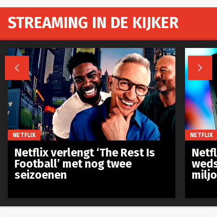
STREAMING IN DE KIJKER


NETFLIX
NETFLIX
Netflix verlengt ‘The Rest Is
Netf
Football’ met nog twee
weds
seizoenen
milj