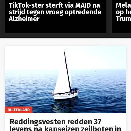
TikTok-ster sterft via MAID na
Mela
strijd tegen vroeg optredende
op h
Alzheimer
Trum
BUITENLAND
Reddingsvesten redden 37
levens na kapseizen zeilboten in