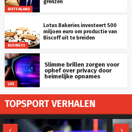
grenzen
BUITENLAND
Lotus Bakeries investeert 500
miljoen euro om productie van
Biscoff uit te breiden
BUSINESS
Slimme brillen zorgen voor
ophef over privacy door
heimelijke opnames
LIFE
TOPSPORT VERHALEN

