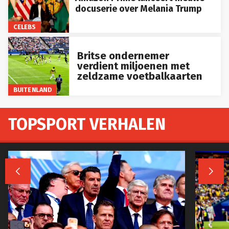
docuserie over Melania Trump
CELEBS
Britse ondernemer
verdient miljoenen met
zeldzame voetbalkaarten
BUITENLAND
TOPSPORT VERHALEN

