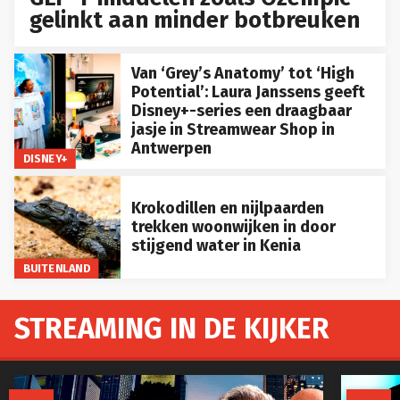
gelinkt aan minder botbreuken
Van ‘Grey’s Anatomy’ tot ‘High
Potential’: Laura Janssens geeft
Disney+-series een draagbaar
jasje in Streamwear Shop in
Antwerpen
DISNEY+
Krokodillen en nijlpaarden
trekken woonwijken in door
stijgend water in Kenia
BUITENLAND
STREAMING IN DE KIJKER