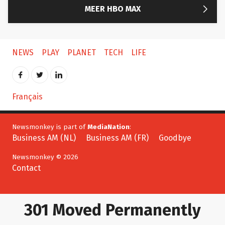

MEER HBO MAX
NEWS
PLAY
PLANET
TECH
LIFE
Français
Newsmonkey is part of
MediaNation
:
Business AM (NL)
Business AM (FR)
Goodbye
Newsmonkey © 2026
Contact
301 Moved Permanently