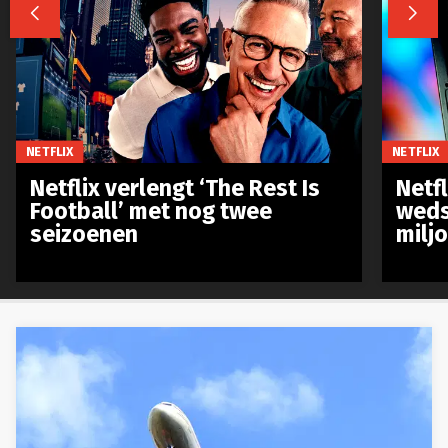


NETFLIX
NETFLIX
Netflix verlengt ‘The Rest Is
Netf
Football’ met nog twee
weds
seizoenen
milj