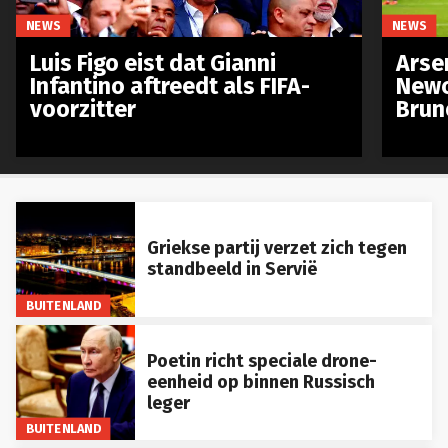
NEWS
NEWS
Luis Figo eist dat Gianni
Arse
Infantino aftreedt als FIFA-
Newc
voorzitter
Brun
Griekse partij verzet zich tegen
standbeeld in Servië
BUITENLAND
Poetin richt speciale drone-
eenheid op binnen Russisch
leger
BUITENLAND