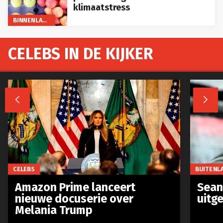
klimaatstress
BINNENLAND
CELEBS IN DE KIJKER


CELEBS
BUITENL
Amazon Prime lanceert
Sean 
nieuwe docuserie over
uitg
Melania Trump