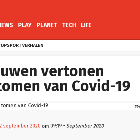
NEWS
PLAY
PLANET
TECH
LIFE
TOPSPORT VERHALEN
ouwen vertonen
omen van Covid-19
EP
 2 september 2020
09:19
•
September 2020
om