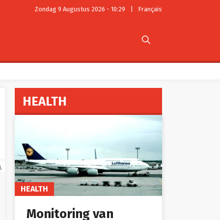
Zondag 9 Augustus 2026 - 10:29
|
Français

HEALTH
A
HEALTH
Monitoring van