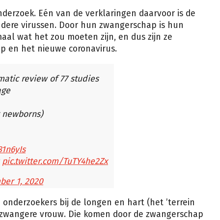
onderzoek. Eén van de verklaringen daarvoor is de
dere virussen. Door hun zwangerschap is hun
aal wat het zou moeten zijn, en dus zijn ze
ep en het nieuwe coronavirus.
matic review of 77 studies
age
r newborns)
81n6yIs
s
pic.twitter.com/TuTY4he2Zx
ber 1, 2020
 onderzoekers bij de longen en hart (het ’terrein
e zwangere vrouw. Die komen door de zwangerschap