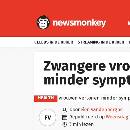
CELEBS IN DE KIJKER
STREAMING IN DE KIJKER
Zwangere vr
minder sympt
HEALTH

door
Fien Vandenberghe

FV
gepubliceerd op
woensdag

3
min lezen