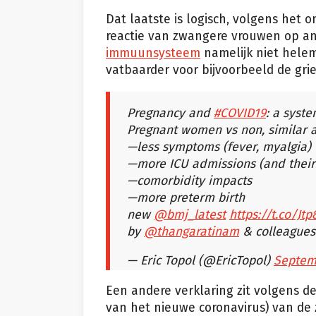
Dat laatste is logisch, volgens het 
reactie van zwangere vrouwen op an
immuunsysteem
namelijk niet helem
vatbaarder voor bijvoorbeeld de gri
Pregnancy and
#COVID19
: a syste
Pregnant women vs non, similar 
—less symptoms (fever, myalgia)
—more ICU admissions (and thei
—comorbidity impacts
—more preterm birth
new
@bmj_latest
https://t.co/Jtp
by
@thangaratinam
& colleague
— Eric Topol (@EricTopol)
Septem
Een andere verklaring zit volgens de
van het nieuwe coronavirus) van d