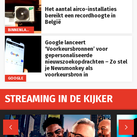
Het aantal airco-installaties
bereikt een recordhoogte in
België
BINNENLAND
Google lanceert
‘Voorkeursbronnen’ voor
gepersonaliseerde
nieuwszoekopdrachten – Zo stel
je Newsmonkey als
voorkeursbron in
GOOGLE
STREAMING IN DE KIJKER

