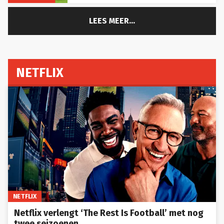
LEES MEER...
NETFLIX
NETFLIX
Netflix verlengt ‘The Rest Is Football’ met nog
twee seizoenen