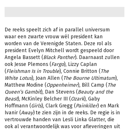
De reeks speelt zich af in parallel universum
waar een zwarte vrouw wél president kan
worden van de Verenigde Staten. Deze rol als
president Evelyn Mitchell wordt gespeeld door
Angela Bassett (
Black Panther
). Daarnaast zullen
ook Jesse Plemons (
Fargo
), Lizzy Caplan
(
Fleishman Is in Trouble
), Connie Britton (
The
White Lotus
), Joan Allen (
The Bourne Ultimatum
),
Matthew Modine (
Oppenheimer
), Bill Camp (
The
Queen’s Gambit
), Dan Stevens (
Beauty and the
Beast
), McKinley Belcher III (
Ozark
), Gaby
Hoffmann
(
Girls
), Clark Gregg (
Painkiller
) en Mark
Ivanir (
Away
)
te zien zijn in de reeks. De regie is in
vertrouwde handen van Lesli Linka Glatter, die
ook al verantwoordelijk was voor afleveringen uit