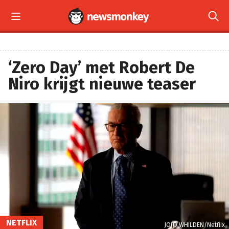


‘Zero Day’ met Robert De
Niro krijgt nieuwe teaser
NETFLIX
JOJO WHILDEN/Netflix