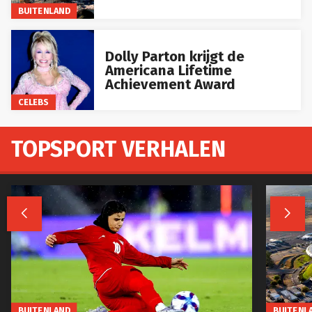
BUITENLAND
Dolly Parton krijgt de
Americana Lifetime
Achievement Award
CELEBS
TOPSPORT VERHALEN


BUITENLAND
BUITENL