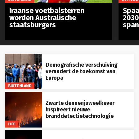
Iraanse voetbalsterren
Spaa
worden Australische
2030
staatsburgers
span
Demografische verschuiving
verandert de toekomst van
Europa
BUITENLAND
Zwarte dennenjuweelkever
inspireert nieuwe
branddetectietechnologie
LIFE