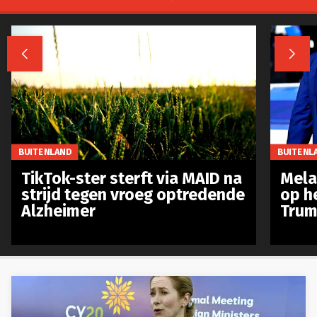


BUITENLAND
BUITENL
TikTok-ster sterft via MAID na
Mela
strijd tegen vroeg optredende
op h
Alzheimer
Trum