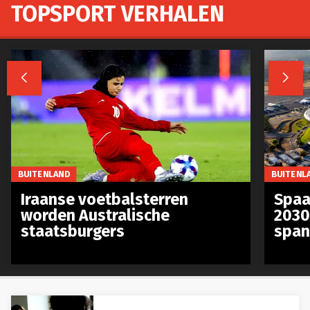
TOPSPORT VERHALEN


BUITENLAND
BUITENL
Iraanse voetbalsterren
Spaa
worden Australische
2030
staatsburgers
span