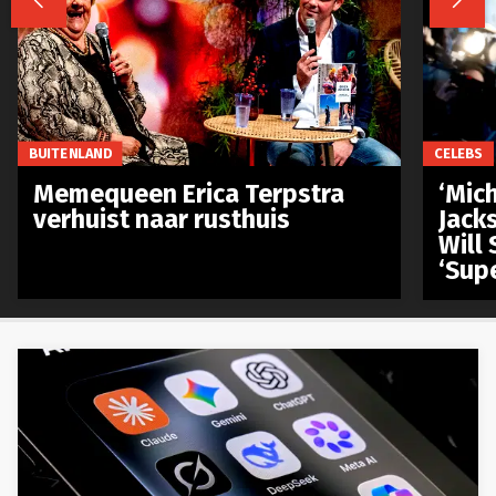


BUITENLAND
CELEBS
Memequeen Erica Terpstra
‘Mich
verhuist naar rusthuis
Jack
Will 
‘Sup