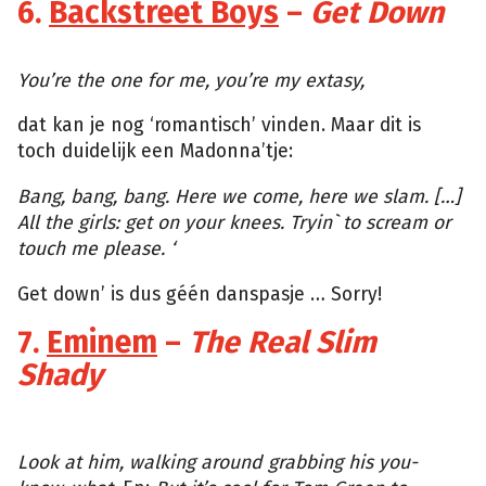
6.
Backstreet Boys
–
Get Down
Giphy
You’re the one for me, you’re my extasy,
dat kan je nog ‘romantisch’ vinden. Maar dit is
toch duidelijk een Madonna’tje:
Bang, bang, bang. Here we come, here we slam. […]
All the girls: get on your knees. Tryin` to scream or
touch me please. ‘
Get down’ is dus géén danspasje … Sorry!
7.
Eminem
–
The Real Slim
Shady
Giphy
Look at him, walking around grabbing his you-