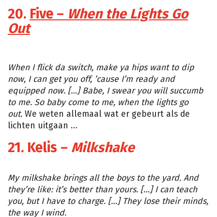
20.
Five –
When the Lights Go
Out
YouTube
When I flick da switch, make ya hips want to dip
now, I can get you off, ’cause I’m ready and
equipped now. […] Babe, I swear you will succumb
to me. So baby come to me, when the lights go
out.
We weten allemaal wat er gebeurt als de
lichten uitgaan …
21. Kelis –
Milkshake
Giphy
My milkshake brings all the boys to the yard. And
they’re like: it’s better than yours. […] I can teach
you, but I have to charge. […] They lose their minds,
the way I wind.