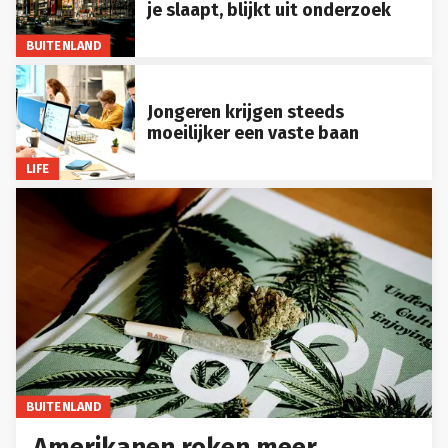
je slaapt, blijkt uit onderzoek
BUITENLAND
Jongeren krijgen steeds
moeilijker een vaste baan
LIFE
BUITENLAND
Amerikanen roken meer