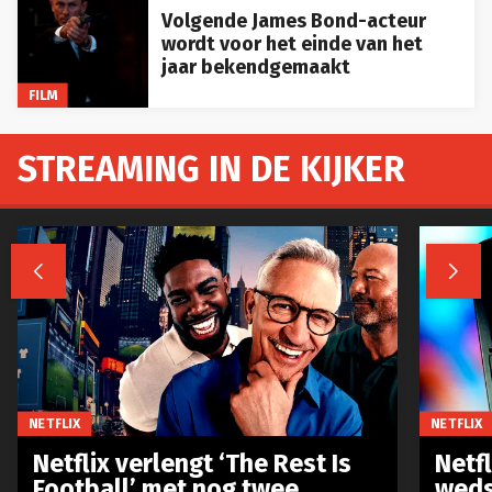
Volgende James Bond-acteur
wordt voor het einde van het
jaar bekendgemaakt
FILM
STREAMING IN DE KIJKER


NETFLIX
NETFLIX
Netflix verlengt ‘The Rest Is
Netf
Football’ met nog twee
weds