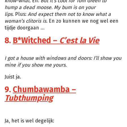
know-what.
En:
But it’s cool for Tom Green to
hump a dead moose. My bum is on your
lips.
Plus:
And expect them not to know what a
woman’s clitoris is.
En zo kunnen we nog wel een
tijdje doorgaan …
8.
B*Witched –
C’est la Vie
Giphy
I got a house with windows and doors: I’ll show you
mine if you show me yours.
Juist ja.
9.
Chumbawamba –
Tubthumping
Giphy
Ja, het is wel degelijk: