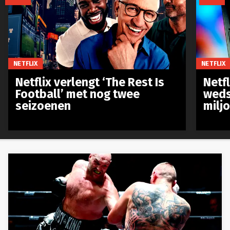
NETFLIX
NETFLIX
Netflix verlengt ‘The Rest Is
Netf
Football’ met nog twee
weds
seizoenen
milj