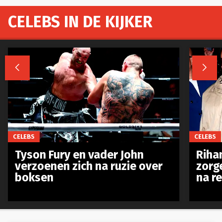
CELEBS IN DE KIJKER


CELEBS
CELEBS
Tyson Fury en vader John
Riha
verzoenen zich na ruzie over
zorg
boksen
na r