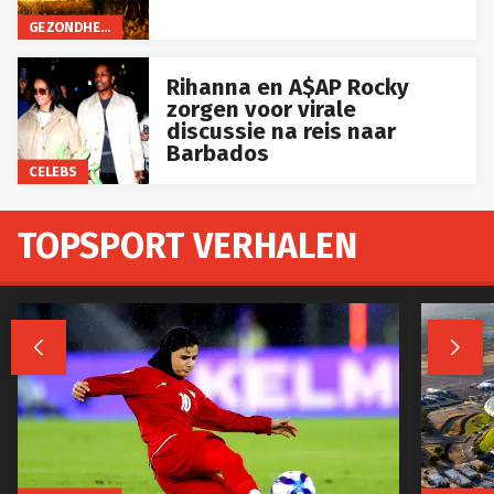
GEZONDHEID
Rihanna en A$AP Rocky
zorgen voor virale
discussie na reis naar
Barbados
CELEBS
TOPSPORT VERHALEN


BUITENLAND
BUITENL