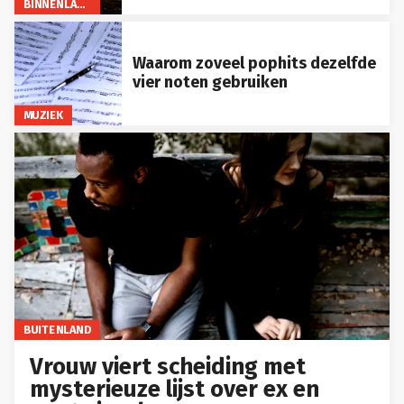
BINNENLAND
Waarom zoveel pophits dezelfde
vier noten gebruiken
MUZIEK
BUITENLAND
Vrouw viert scheiding met
mysterieuze lijst over ex en