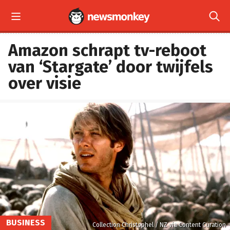


Amazon schrapt tv-reboot
van ‘Stargate’ door twijfels
over visie
BUSINESS
Collection Christophel / NZ via Content Curation