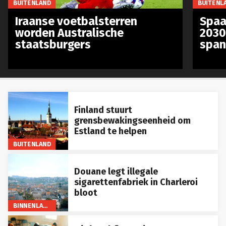
Iraanse voetbalsterren
Spaa
worden Australische
2030
staatsburgers
span
Finland stuurt
grensbewakingseenheid om
Estland te helpen
BUITENLAND
Douane legt illegale
sigarettenfabriek in Charleroi
bloot
BINNENLAND
Finland financiert open