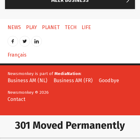
NEWS
PLAY
PLANET
TECH
LIFE
Français
Newsmonkey is part of
MediaNation
:
Business AM (NL)
Business AM (FR)
Goodbye
Newsmonkey © 2026
Contact
301 Moved Permanently