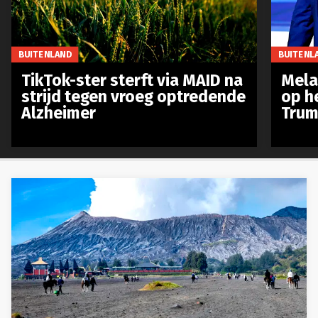
BUITENLAND
BUITENL
TikTok-ster sterft via MAID na
Mela
strijd tegen vroeg optredende
op h
Alzheimer
Trum