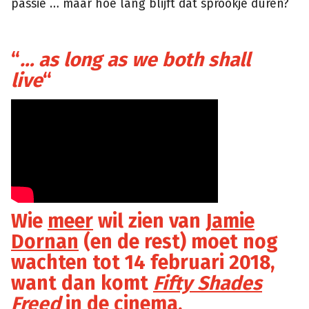
passie … maar hoe lang blijft dat sprookje duren?
“
… as long as we both shall
live
“
Wie
meer
wil zien van
Jamie
Dornan
(en de rest) moet nog
wachten tot 14 februari 2018,
want dan komt
Fifty Shades
Freed
in de cinema.