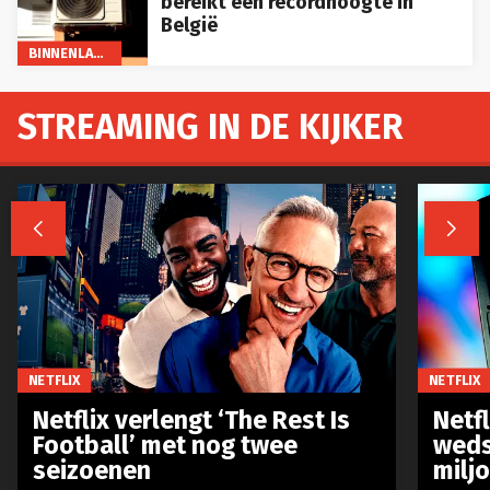
bereikt een recordhoogte in
België
BINNENLAND
STREAMING IN DE KIJKER


NETFLIX
NETFLIX
Netflix verlengt ‘The Rest Is
Netf
Football’ met nog twee
weds
seizoenen
milj