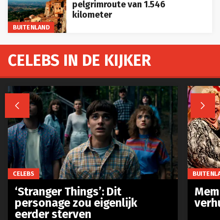
pelgrimroute van 1.546
kilometer
BUITENLAND
CELEBS IN DE KIJKER


CELEBS
BUITENL
‘Stranger Things’: Dit
Meme
personage zou eigenlijk
verh
eerder sterven