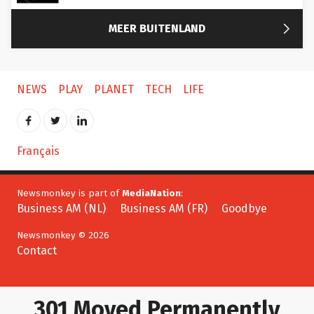

MEER BUITENLAND
NEWS
PLAY
PLANET
TECH
LIFE
Français
Newsmonkey is part of
MediaNation
:
Business AM (NL)
Business AM (FR)
Goodbye
Newsmonkey © 2026
Contact
301 Moved Permanently