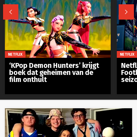


NETFLIX
NETFLIX
‘KPop Demon Hunters’ krijgt
Netfl
boek dat geheimen van de
Foot
film onthult
seiz