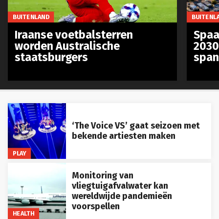
BUITENLAND
BUITENL
Iraanse voetbalsterren
Spaa
worden Australische
2030
staatsburgers
span
‘The Voice VS’ gaat seizoen met
bekende artiesten maken
PLAY
Monitoring van
vliegtuigafvalwater kan
wereldwijde pandemieën
voorspellen
HEALTH