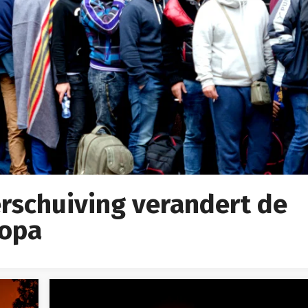
rschuiving verandert de
ropa