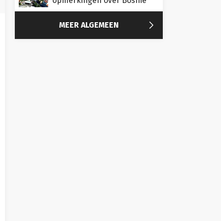
opmerkingen over Bosnië

MEER ALGEMEEN