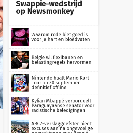
Swappie-wedstrijd
op Newsmonkey
Waarom rode biet goed is
voor je hart en bloedvaten
België wil flexibanen en
belastingregels hervormen
Nintendo haalt Mario Kart
Tour op 30 september
definitief offline
Kylian Mbappé veroordeelt
Paraguayaanse senator voor
4
racistische beledigingen
ABC7-verslaggeefster biedt
excuses aan na ongevoelige