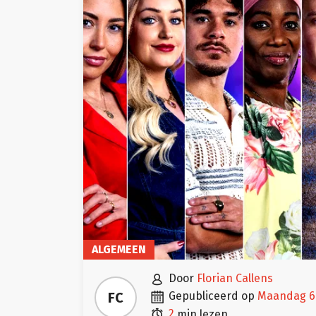
ALGEMEEN

door
Florian Callens

FC
gepubliceerd op
maandag 6

2
min lezen