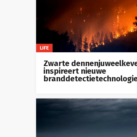
LIFE
Zwarte dennenjuweelkev
inspireert nieuwe
branddetectietechnologi