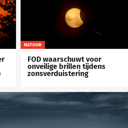
NATUUR
er
FOD waarschuwt voor
onveilige brillen tijdens
e
zonsverduistering