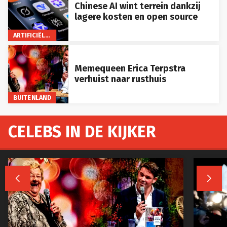
Chinese AI wint terrein dankzij
lagere kosten en open source
ARTIFICIËLE INTELLIGENTIE
Memequeen Erica Terpstra
verhuist naar rusthuis
BUITENLAND
CELEBS IN DE KIJKER

