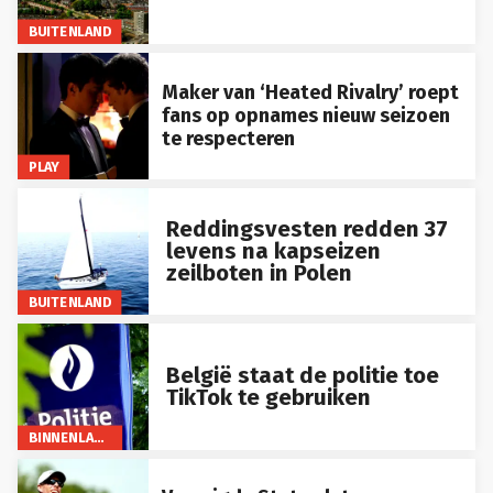
BUITENLAND
Maker van ‘Heated Rivalry’ roept
fans op opnames nieuw seizoen
te respecteren
PLAY
Reddingsvesten redden 37
levens na kapseizen
zeilboten in Polen
BUITENLAND
België staat de politie toe
TikTok te gebruiken
BINNENLAND
Verenigde Staten laten