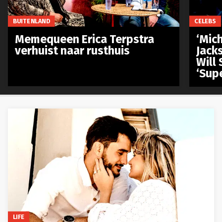
BUITENLAND
CELEBS
Memequeen Erica Terpstra
‘Mich
verhuist naar rusthuis
Jack
Will 
‘Sup
LIFE