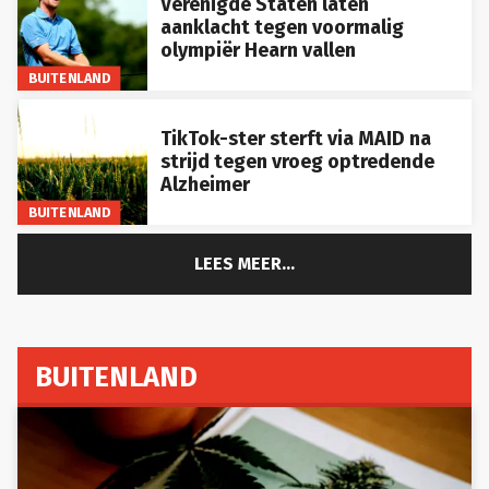
aanklacht tegen voormalig
olympiër Hearn vallen
BUITENLAND
TikTok-ster sterft via MAID na
strijd tegen vroeg optredende
Alzheimer
BUITENLAND
LEES MEER...
BUITENLAND