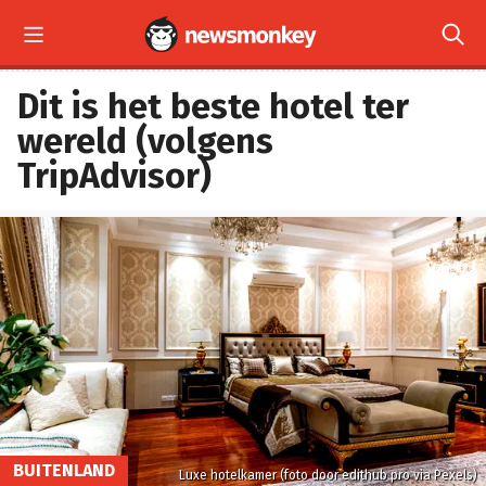


Dit is het beste hotel ter
wereld (volgens
TripAdvisor)
BUITENLAND
Luxe hotelkamer (foto door edithub pro via Pexels)