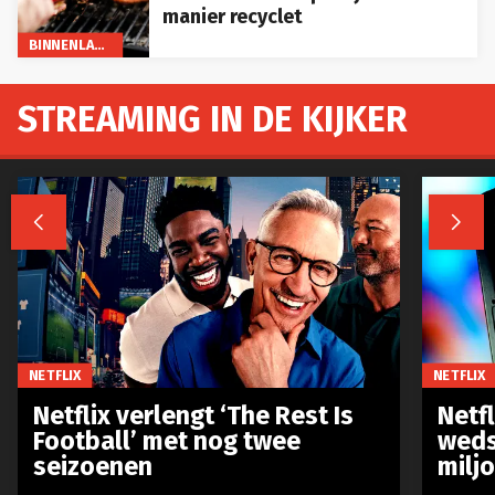
manier recyclet
BINNENLAND
STREAMING IN DE KIJKER


NETFLIX
NETFLIX
Netflix verlengt ‘The Rest Is
Netf
Football’ met nog twee
weds
seizoenen
milj