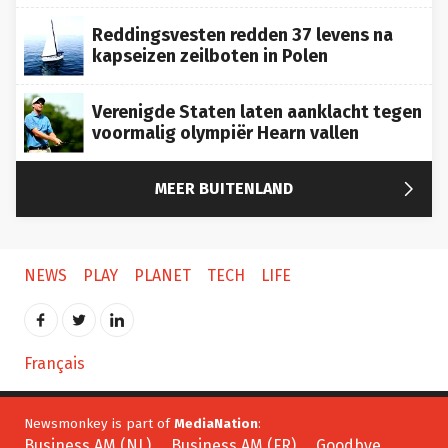
Reddingsvesten redden 37 levens na
kapseizen zeilboten in Polen
Verenigde Staten laten aanklacht tegen
voormalig olympiër Hearn vallen

MEER BUITENLAND
NEWS
PLAY
PLANET
TECH
LIFE
Français
Newsmonkey is part of
MediaNation
:
Business AM (NL)
Business AM (FR)
Goodbye