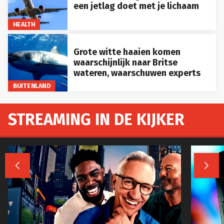
een jetlag doet met je lichaam
HEALTH
Grote witte haaien komen
waarschijnlijk naar Britse
wateren, waarschuwen experts
BUITENLAND
STREAMING IN DE KIJKER

