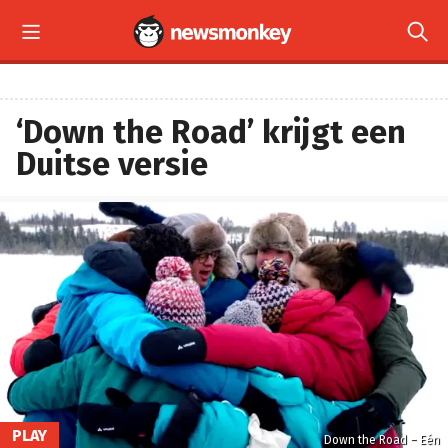


‘Down the Road’ krijgt een
Duitse versie
PLAY
Down the Road – Eén