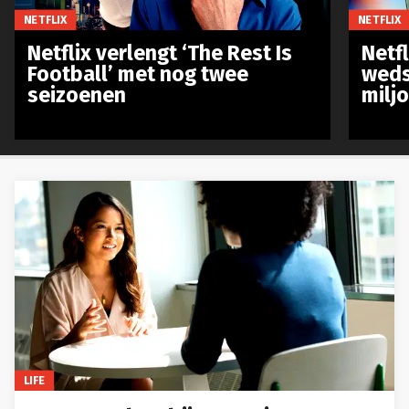
NETFLIX
NETFLIX
Netflix verlengt ‘The Rest Is
Netf
Football’ met nog twee
weds
seizoenen
milj
LIFE