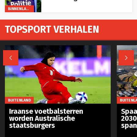
BINNENLAND
TOPSPORT VERHALEN


BUITENLAND
BUITENL
Iraanse voetbalsterren
Spaa
worden Australische
2030
staatsburgers
span