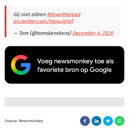
Gij niet alleen
#downtheroad
pic.twitter.com/3gc4uig1pT
— Tom (@tomskenskens)
December 6, 2020
Source: Newsmonkey