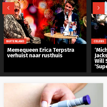


BUITENLAND
CELEBS
Memequeen Erica Terpstra
‘Mich
verhuist naar rusthuis
Jack
Will 
‘Sup