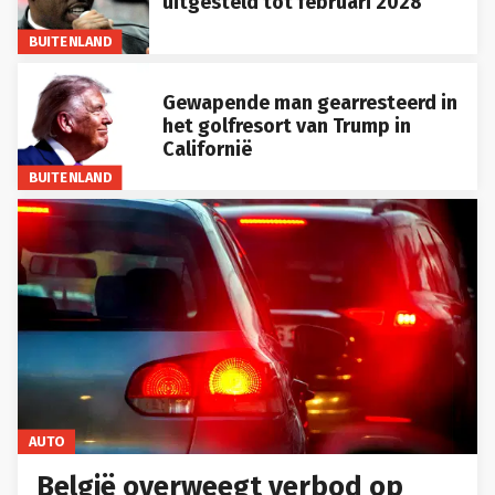
uitgesteld tot februari 2028
BUITENLAND
Gewapende man gearresteerd in
het golfresort van Trump in
Californië
BUITENLAND
AUTO
België overweegt verbod op