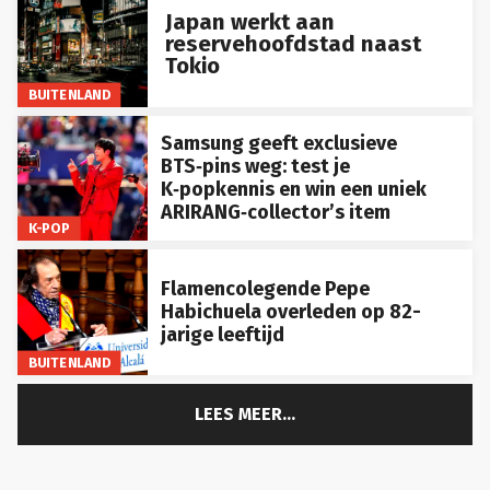
Japan werkt aan
reservehoofdstad naast
Tokio
BUITENLAND
Samsung geeft exclusieve
BTS‑pins weg: test je
K‑popkennis en win een uniek
ARIRANG‑collector’s item
K-POP
Flamencolegende Pepe
Habichuela overleden op 82-
jarige leeftijd
BUITENLAND
LEES MEER...