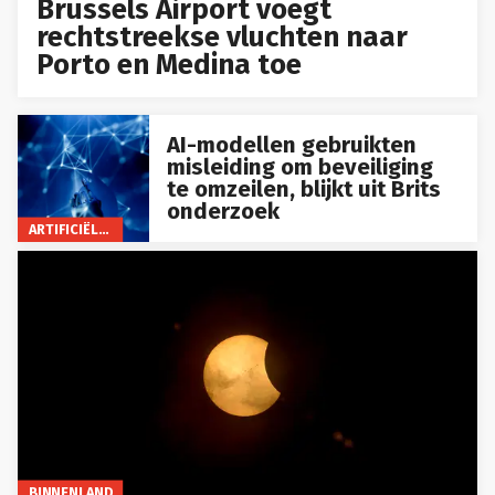
Brussels Airport voegt
rechtstreekse vluchten naar
Porto en Medina toe
AI-modellen gebruikten
misleiding om beveiliging
te omzeilen, blijkt uit Brits
onderzoek
ARTIFICIËLE INTELLIGENTIE
BINNENLAND