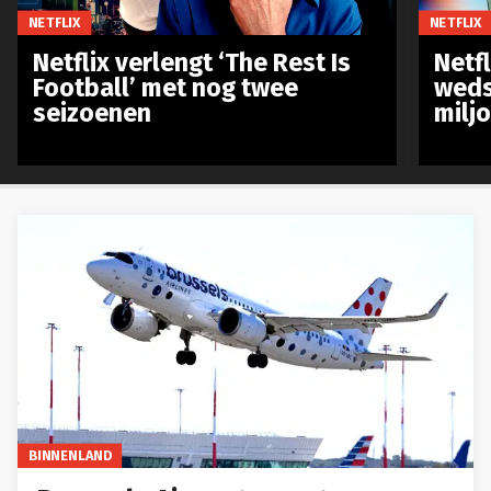
NETFLIX
NETFLIX
Netflix verlengt ‘The Rest Is
Netf
Football’ met nog twee
weds
seizoenen
milj
BINNENLAND