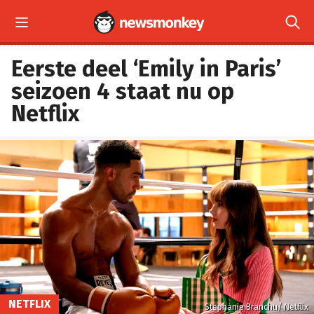


Eerste deel ‘Emily in Paris’
seizoen 4 staat nu op
Netflix
NETFLIX
Stephanie Branchu/ Netflix