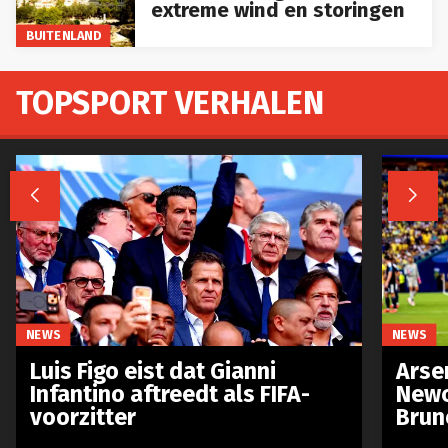
extreme wind en storingen
BUITENLAND
TOPSPORT VERHALEN


NEWS
NEWS
Luis Figo eist dat Gianni
Arse
Infantino aftreedt als FIFA-
Newc
voorzitter
Brun