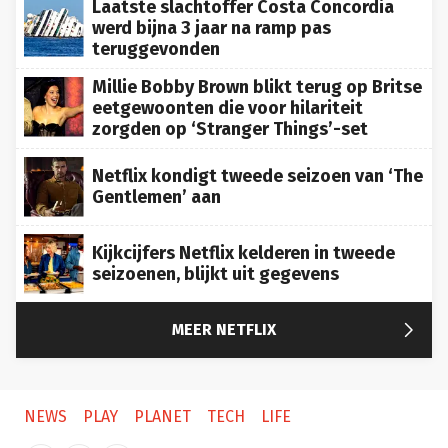
Laatste slachtoffer Costa Concordia
werd bijna 3 jaar na ramp pas
teruggevonden
Millie Bobby Brown blikt terug op Britse
eetgewoonten die voor hilariteit
zorgden op ‘Stranger Things’-set
Netflix kondigt tweede seizoen van ‘The
Gentlemen’ aan
Kijkcijfers Netflix kelderen in tweede
seizoenen, blijkt uit gegevens

MEER NETFLIX
NEWS
PLAY
PLANET
TECH
LIFE