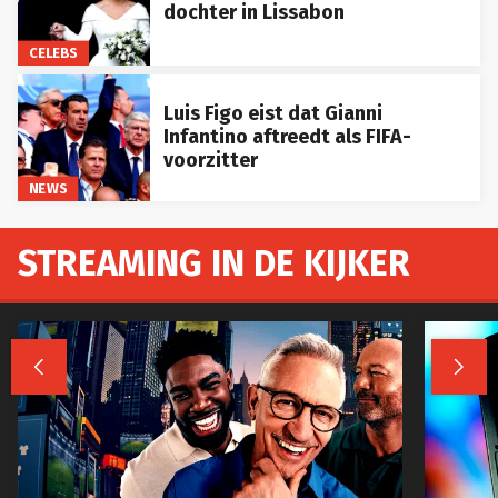
dochter in Lissabon
CELEBS
Luis Figo eist dat Gianni
Infantino aftreedt als FIFA-
voorzitter
NEWS
STREAMING IN DE KIJKER

