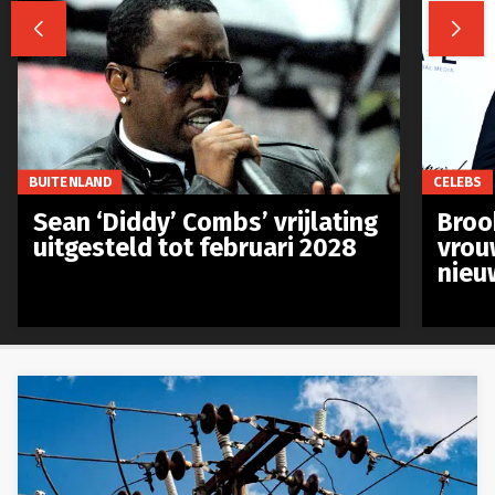


BUITENLAND
CELEBS
Sean ‘Diddy’ Combs’ vrijlating
Broo
uitgesteld tot februari 2028
vrou
nieu