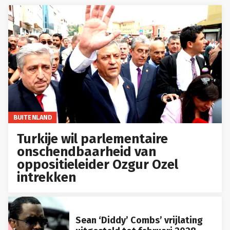
BUITENLAND
Turkije wil parlementaire
onschendbaarheid van
oppositieleider Ozgur Ozel
intrekken
Sean ‘Diddy’ Combs’ vrijlating