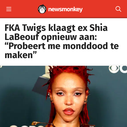


FKA Twigs klaagt ex Shia
LaBeouf opnieuw aan:
“Probeert me monddood te
maken”