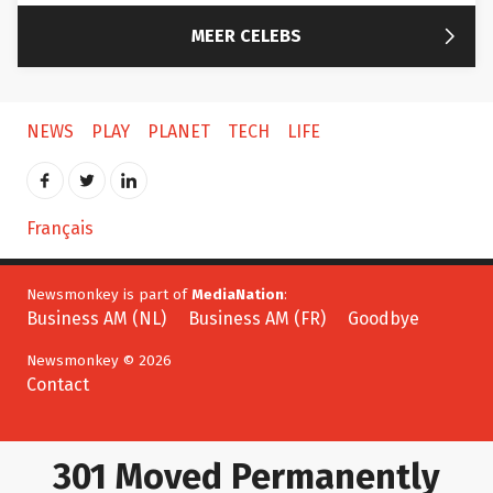

MEER CELEBS
NEWS
PLAY
PLANET
TECH
LIFE
Français
Newsmonkey is part of
MediaNation
:
Business AM (NL)
Business AM (FR)
Goodbye
Newsmonkey © 2026
Contact
301 Moved Permanently