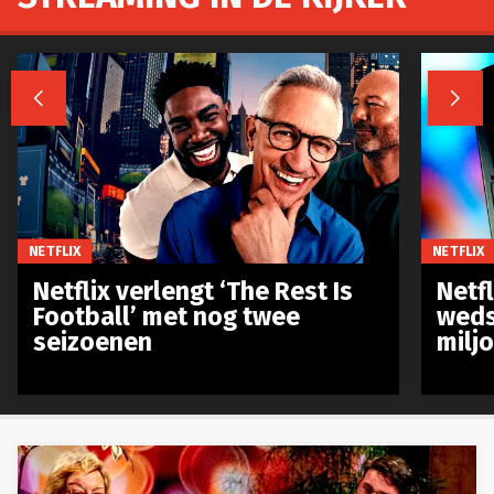


NETFLIX
NETFLIX
Netflix verlengt ‘The Rest Is
Netf
Football’ met nog twee
weds
seizoenen
milj