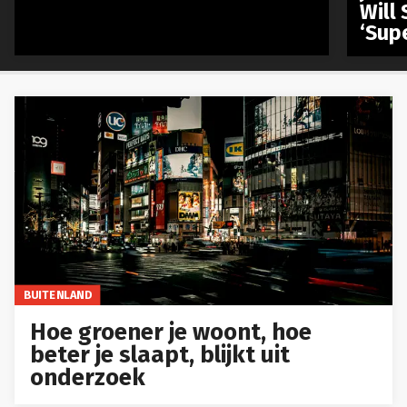
Will 
‘Sup
BUITENLAND
Hoe groener je woont, hoe
beter je slaapt, blijkt uit
onderzoek