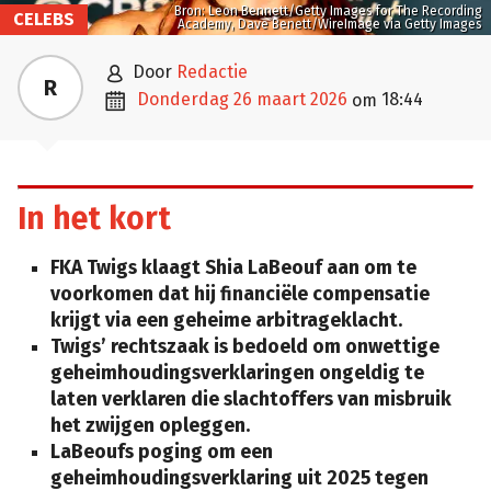
Bron: Leon Bennett/Getty Images for The Recording
CELEBS
Academy, Dave Benett/WireImage via Getty Images

door
Redactie
R

donderdag 26 maart 2026
18:44
om
In het kort
FKA Twigs klaagt Shia LaBeouf aan om te
voorkomen dat hij financiële compensatie
krijgt via een geheime arbitrageklacht.
Twigs’ rechtszaak is bedoeld om onwettige
geheimhoudingsverklaringen ongeldig te
laten verklaren die slachtoffers van misbruik
het zwijgen opleggen.
LaBeoufs poging om een
geheimhoudingsverklaring uit 2025 tegen