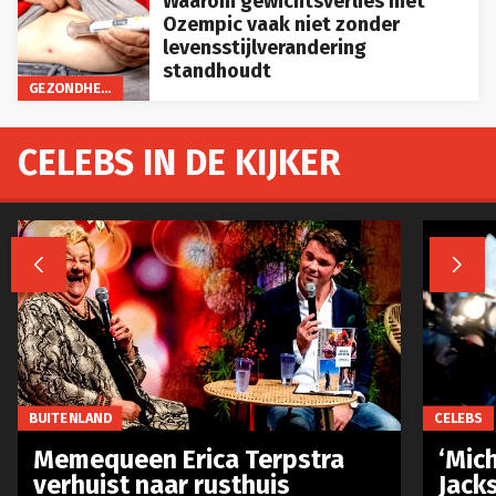
Waarom gewichtsverlies met
Ozempic vaak niet zonder
levensstijlverandering
standhoudt
GEZONDHEID
CELEBS IN DE KIJKER


BUITENLAND
CELEBS
Memequeen Erica Terpstra
‘Mich
verhuist naar rusthuis
Jack