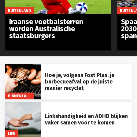
BUITENLAND
BUITENL
Iraanse voetbalsterren
Spaa
worden Australische
2030
staatsburgers
span
Hoe je, volgens Fost Plus, je
barbecueafval op de juiste
manier recyclet
BINNENLAND
Linkshandigheid en ADHD blijken
vaker samen voor te komen
LIFE