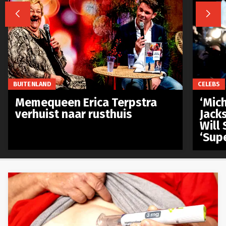


BUITENLAND
CELEBS
Memequeen Erica Terpstra
‘Mich
verhuist naar rusthuis
Jack
Will 
‘Sup