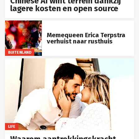
Chinese AI wint terrein dankzij
lagere kosten en open source
Memequeen Erica Terpstra
verhuist naar rusthuis
BUITENLAND
LIFE