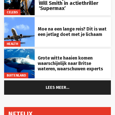
Will Smith in actiethriller
‘Supermax’
CELEBS
Moe na een lange reis? Dit is wat
een jetlag doet met je lichaam
HEALTH
Grote witte haaien komen
waarschijnlijk naar Britse
wateren, waarschuwen experts
BUITENLAND
LEES MEER...
NETFLIX