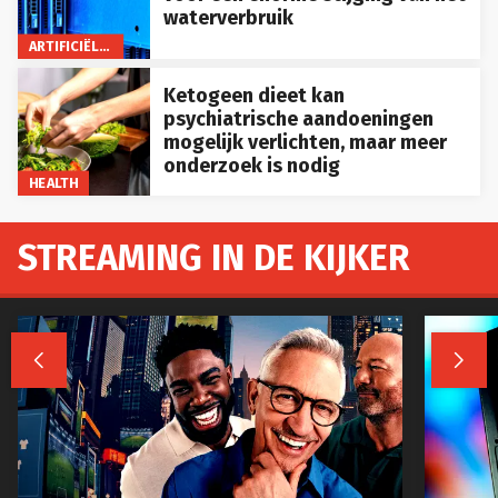
waterverbruik
ARTIFICIËLE INTELLIGENTIE
Ketogeen dieet kan
psychiatrische aandoeningen
mogelijk verlichten, maar meer
onderzoek is nodig
HEALTH
STREAMING IN DE KIJKER

