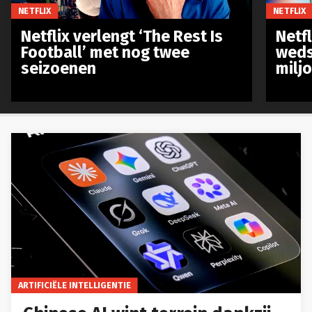
NETFLIX
NETFLIX
Netflix verlengt ‘The Rest Is
Netf
Football’ met nog twee
weds
seizoenen
milj
ARTIFICIËLE INTELLIGENTIE