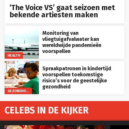
‘The Voice VS’ gaat seizoen met
bekende artiesten maken
Monitoring van
vliegtuigafvalwater kan
wereldwijde pandemieën
voorspellen
HEALTH
Spraakpatronen in kindertijd
voorspellen toekomstige
risico’s voor de geestelijke
gezondheid
GEZONDHEID
CELEBS IN DE KIJKER